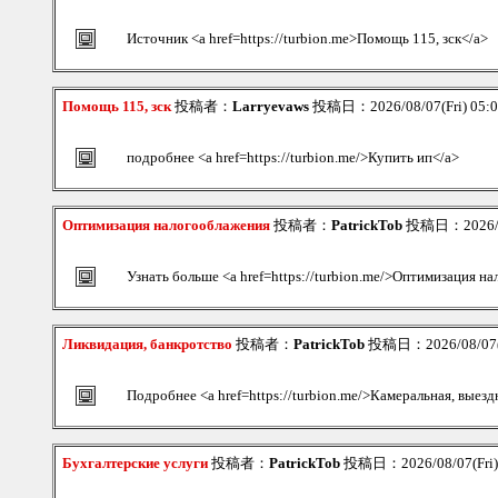
Источник <a href=https://turbion.me>Помощь 115, зск</a>
Помощь 115, зск
投稿者：
Larryevaws
投稿日：2026/08/07(Fri) 05:
подробнее <a href=https://turbion.me/>Купить ип</a>
Оптимизация налогооблажения
投稿者：
PatrickTob
投稿日：2026/08
Узнать больше <a href=https://turbion.me/>Оптимизация н
Ликвидация, банкротство
投稿者：
PatrickTob
投稿日：2026/08/07(F
Подробнее <a href=https://turbion.me/>Камеральная, выезд
Бухгалтерские услуги
投稿者：
PatrickTob
投稿日：2026/08/07(Fri)