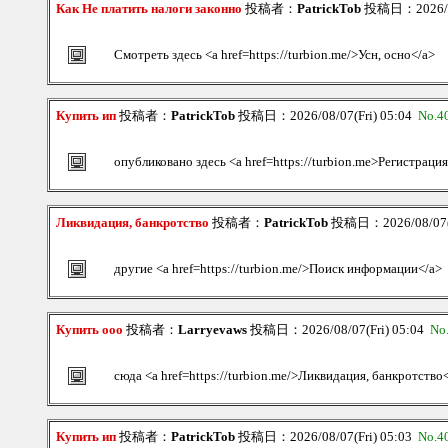
Как Не платить налоги законно
投稿者：
PatrickTob
投稿日：2026/08
Смотреть здесь <a href=https://turbion.me/>Усн, осно</a>
Купить ип
投稿者：
PatrickTob
投稿日：2026/08/07(Fri) 05:04
No.4
опубликовано здесь <a href=https://turbion.me>Регистрация
Ликвидация, банкротство
投稿者：
PatrickTob
投稿日：2026/08/07(F
другие <a href=https://turbion.me/>Поиск информации</a>
Купить ооо
投稿者：
Larryevaws
投稿日：2026/08/07(Fri) 05:04
No
сюда <a href=https://turbion.me/>Ликвидация, банкротство
Купить ип
投稿者：
PatrickTob
投稿日：2026/08/07(Fri) 05:03
No.4