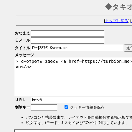
◆タキ
[
トップに戻る
] [
おなまえ
Ｅメール
タイトル
メッセージ
ＵＲＬ
削除キー
クッキー情報を保存
パソコンと携帯端末で、レイアウトを自動振分する掲示板で
絵文字は、iモード、J-スカイ及びEZwebに対応しています。