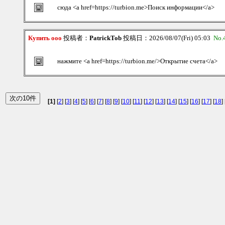
сюда <a href=https://turbion.me>Поиск информации</a>
Купить ооо
投稿者：
PatrickTob
投稿日：2026/08/07(Fri) 05:03
No.
нажмите <a href=https://turbion.me/>Открытие счета</a>
[1]
[
2
] [
3
] [
4
] [
5
] [
6
] [
7
] [
8
] [
9
] [
10
] [
11
] [
12
] [
13
] [
14
] [
15
] [
16
] [
17
] [
18
] 