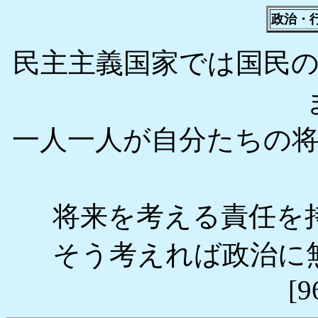
政治・
民主主義国家では国民
一人一人が自分たちの
将来を考える責任を
そう考えれば政治に
[9