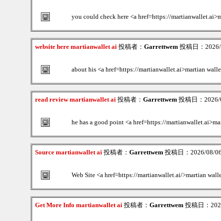
you could check here <a href=https://martianwallet.ai>m
website here martianwallet ai
投稿者：
Garrettwem
投稿日：2026/08
about his <a href=https://martianwallet.ai>martian wall
read review martianwallet ai
投稿者：
Garrettwem
投稿日：2026/08
he has a good point <a href=https://martianwallet.ai>ma
Source martianwallet ai
投稿者：
Garrettwem
投稿日：2026/08/06(
Web Site <a href=https://martianwallet.ai/>martian wall
Get More Info martianwallet ai
投稿者：
Garrettwem
投稿日：2026/0