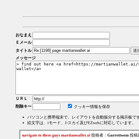
おなまえ
Ｅメール
タイトル
メッセージ
ＵＲＬ
削除キー
クッキー情報を保存
パソコンと携帯端末で、レイアウトを自動振分する掲示板で
絵文字は、iモード、J-スカイ及びEZwebに対応しています。
navigate to these guys martianwallet ai
投稿者：
Garrettwem
投稿日：