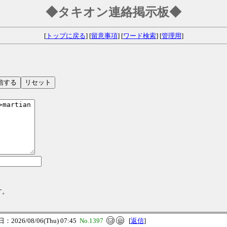
◆タキオン連絡掲示板◆
[
トップに戻る
] [
留意事項
] [
ワード検索
] [
管理用
]
す。
2026/08/06(Thu) 07:45
No.1397
[
返信
]