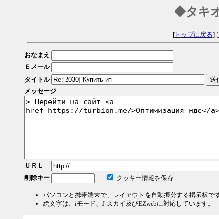
◆タキ
[
トップに戻る
] [
おなまえ
Ｅメール
タイトル
メッセージ
ＵＲＬ
削除キー
クッキー情報を保存
パソコンと携帯端末で、レイアウトを自動振分する掲示板で
絵文字は、iモード、J-スカイ及びEZwebに対応しています。