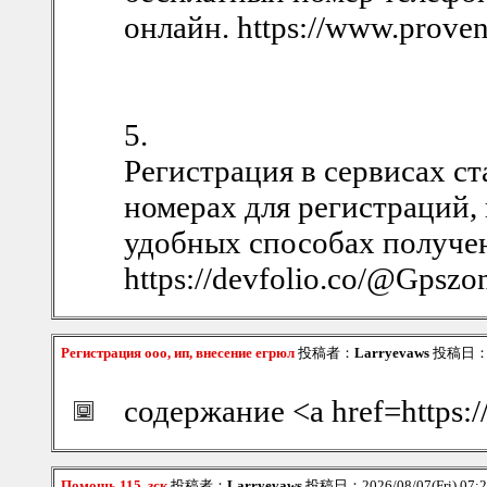
онлайн. https://www.prove
5.
Регистрация в сервисах с
номерах для регистраций
удобных способах получен
https://devfolio.co/@Gpsz
Регистрация ооо, ип, внесение егрюл
投稿者：
Larryevaws
投稿日：202
содержание <a href=https:
Помощь 115, зск
投稿者：
Larryevaws
投稿日：2026/08/07(Fri) 07: