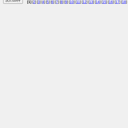
[1]
[
2
] [
3
] [
4
] [
5
] [
6
] [
7
] [
8
] [
9
] [
10
] [
11
] [
12
] [
13
] [
14
] [
15
] [
16
] [
17
] [
18
] 