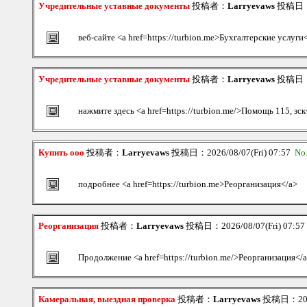
Учредительные уставные документы
投稿者：
Larryevaws
投稿日：20
веб-сайте <a href=https://turbion.me>Бухгалтерские услуги
Учредительные уставные документы
投稿者：
Larryevaws
投稿日：20
нажмите здесь <a href=https://turbion.me/>Помощь 115, зск
Купить ооо
投稿者：
Larryevaws
投稿日：2026/08/07(Fri) 07:57
No
подробнее <a href=https://turbion.me>Реорганизация</a>
Реорганизация
投稿者：
Larryevaws
投稿日：2026/08/07(Fri) 07:5
Продолжение <a href=https://turbion.me/>Реорганизация</
Камеральная, выездная проверка
投稿者：
Larryevaws
投稿日：2026/