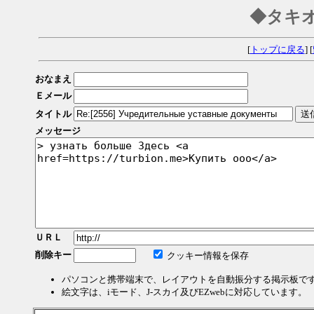
◆タキ
[
トップに戻る
] [
おなまえ
Ｅメール
タイトル
メッセージ
ＵＲＬ
削除キー
クッキー情報を保存
パソコンと携帯端末で、レイアウトを自動振分する掲示板で
絵文字は、iモード、J-スカイ及びEZwebに対応しています。