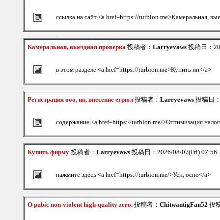
ссылка на сайт <a href=https://turbion.me>Камеральная, вы
Камеральная, выездная проверка
投稿者：
Larryevaws
投稿日：2026/
в этом разделе <a href=https://turbion.me>Купить ип</a>
Регистрация ооо, ип, внесение егрюл
投稿者：
Larryevaws
投稿日：202
содержание <a href=https://turbion.me/>Оптимизация нало
Купить фирму
投稿者：
Larryevaws
投稿日：2026/08/07(Fri) 07:56
нажмите здесь <a href=https://turbion.me/>Усн, осно</a>
O pubic non-violent high-quality zero.
投稿者：
ChitwantigFan52
投稿日