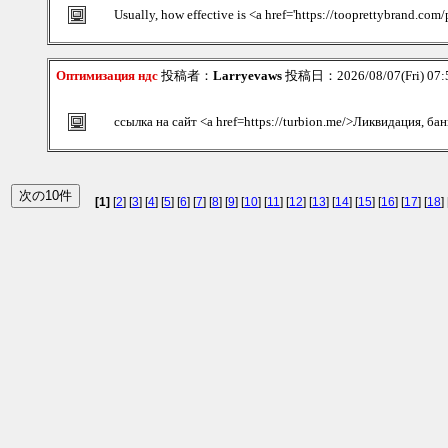
Usually, how effective is <a href='https://tooprettybrand.co
Оптимизация ндс
投稿者：
Larryevaws
投稿日：2026/08/07(Fri) 07
ссылка на сайт <a href=https://turbion.me/>Ликвидация, ба
[1]
[
2
] [
3
] [
4
] [
5
] [
6
] [
7
] [
8
] [
9
] [
10
] [
11
] [
12
] [
13
] [
14
] [
15
] [
16
] [
17
] [
18
] 