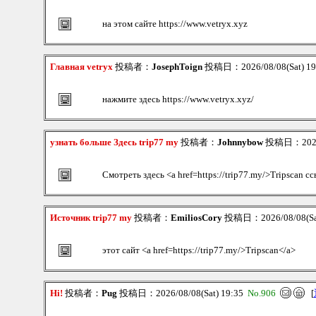
на этом сайте https://www.vetryx.xyz
Главная vetryx
投稿者：
JosephToign
投稿日：2026/08/08(Sat) 1
нажмите здесь https://www.vetryx.xyz/
узнать больше Здесь trip77 my
投稿者：
Johnnybow
投稿日：2026/0
Смотреть здесь <a href=https://trip77.my/>Tripscan с
Источник trip77 my
投稿者：
EmiliosCory
投稿日：2026/08/08(Sat
этот сайт <a href=https://trip77.my/>Tripscan</a>
Hi!
投稿者：
Pug
投稿日：2026/08/08(Sat) 19:35
No.906
[