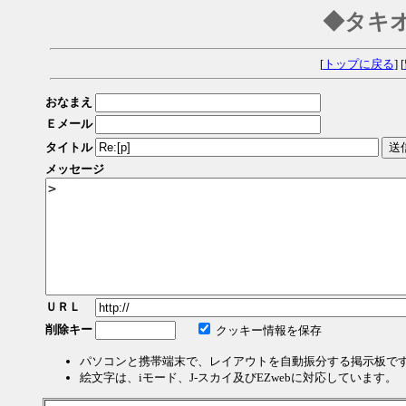
◆タキ
[
トップに戻る
] [
おなまえ
Ｅメール
タイトル
メッセージ
ＵＲＬ
削除キー
クッキー情報を保存
パソコンと携帯端末で、レイアウトを自動振分する掲示板で
絵文字は、iモード、J-スカイ及びEZwebに対応しています。