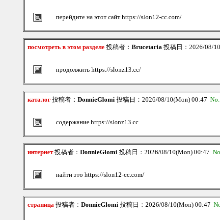
перейдите на этот сайт https://slon12-cc.com/
посмотреть в этом разделе
投稿者：
Brucetaria
投稿日：2026/08/10(
продолжить https://slonz13.cc/
каталог
投稿者：
DonnieGlomi
投稿日：2026/08/10(Mon) 00:47
No.
содержание https://slonz13.cc
интернет
投稿者：
DonnieGlomi
投稿日：2026/08/10(Mon) 00:47
No
найти это https://slon12-cc.com/
страница
投稿者：
DonnieGlomi
投稿日：2026/08/10(Mon) 00:47
N