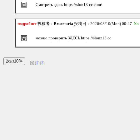
Смотреть здесь https://slon13-cc.com/
подробнее
投稿者：
Brucetaria
投稿日：2026/08/10(Mon) 00:47
No.
можно проверить ЗДЕСЬ https://slonz13.cc
[1]
[
2
] [
3
]