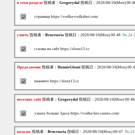
в этом разделе
投稿者：
Gregorydal
投稿日：2026/08/10(Mon) 00:
страница https://vodka-vodkabet.com/
узнать
投稿者：
Brucetaria
投稿日：2026/08/10(Mon) 00:48
No.24
ссылка на сайт https://slonz13.cc
Продолжение
投稿者：
DonnieGlomi
投稿日：2026/08/10(Mon) 00:
нажмите https://slonz13.cc
посетить сайт
投稿者：
Gregorydal
投稿日：2026/08/10(Mon) 00:4
узнать больше Здесь https://vodka-bet-casino.com/
каталог
投稿者：
Brucetaria
投稿日：2026/08/10(Mon) 00:47
No.21