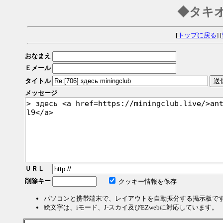
◆タキ
[
トップに戻る
] [
おなまえ
Ｅメール
タイトル
メッセージ
ＵＲＬ
削除キー
クッキー情報を保存
パソコンと携帯端末で、レイアウトを自動振分する掲示板で
絵文字は、iモード、J-スカイ及びEZwebに対応しています。