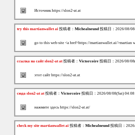
Источник https://slon2-at.at
try this martianwallet ai
投稿者：
Michealneund
投稿日：2026/08/08(S
go to this web-site <a href=https://martianwallet.ai/>martian 
ссылка на сайт slon2-at at
投稿者：
Victorcoire
投稿日：2026/08/08(S
этот сайт https://slon2-at.at
сюда slon2-at at
投稿者：
Victorcoire
投稿日：2026/08/08(Sat) 04:0
нажмите здесь https://slon2-at.at/
check my site martianwallet ai
投稿者：
Michealneund
投稿日：2026/08