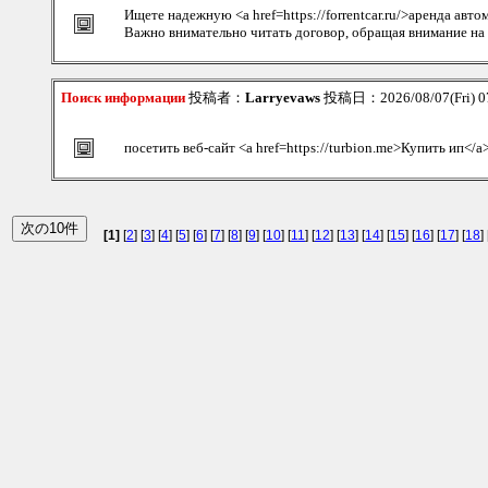
Ищете надежную <a href=https://forrentcar.ru/>аренда авт
Важно внимательно читать договор, обращая внимание на 
Поиск информации
投稿者：
Larryevaws
投稿日：2026/08/07(Fri) 0
посетить веб-сайт <a href=https://turbion.me>Купить ип</a
[1]
[
2
] [
3
] [
4
] [
5
] [
6
] [
7
] [
8
] [
9
] [
10
] [
11
] [
12
] [
13
] [
14
] [
15
] [
16
] [
17
] [
18
] 