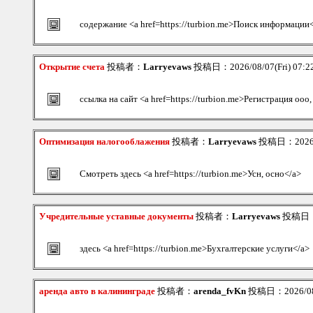
содержание <a href=https://turbion.me>Поиск информации
Открытие счета
投稿者：
Larryevaws
投稿日：2026/08/07(Fri) 07:
ссылка на сайт <a href=https://turbion.me>Регистрация ооо
Оптимизация налогооблажения
投稿者：
Larryevaws
投稿日：2026/08
Смотреть здесь <a href=https://turbion.me>Усн, осно</a>
Учредительные уставные документы
投稿者：
Larryevaws
投稿日：20
здесь <a href=https://turbion.me>Бухгалтерские услуги</a>
аренда авто в калининграде
投稿者：
arenda_fvKn
投稿日：2026/08/0