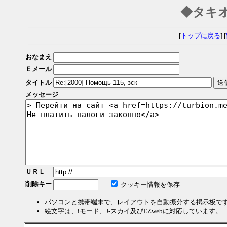
◆タキ
[
トップに戻る
] [
おなまえ
Ｅメール
タイトル
メッセージ
ＵＲＬ
削除キー
クッキー情報を保存
パソコンと携帯端末で、レイアウトを自動振分する掲示板で
絵文字は、iモード、J-スカイ及びEZwebに対応しています。