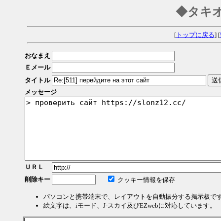
◆タキ
[
トップに戻る
] [
おなまえ
Ｅメール
タイトル
メッセージ
ＵＲＬ
削除キー
クッキー情報を保存
パソコンと携帯端末で、レイアウトを自動振分する掲示板で
絵文字は、iモード、J-スカイ及びEZwebに対応しています。