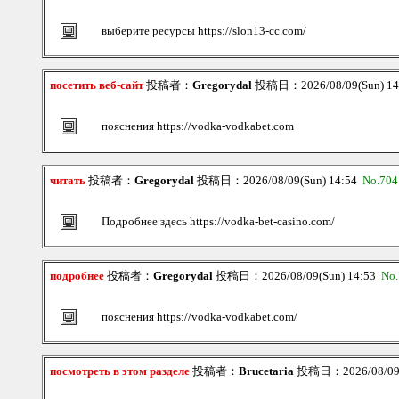
выберите ресурсы https://slon13-cc.com/
посетить веб-сайт
投稿者：
Gregorydal
投稿日：2026/08/09(Sun) 1
пояснения https://vodka-vodkabet.com
читать
投稿者：
Gregorydal
投稿日：2026/08/09(Sun) 14:54
No.704
Подробнее здесь https://vodka-bet-casino.com/
подробнее
投稿者：
Gregorydal
投稿日：2026/08/09(Sun) 14:53
No.
пояснения https://vodka-vodkabet.com/
посмотреть в этом разделе
投稿者：
Brucetaria
投稿日：2026/08/09(