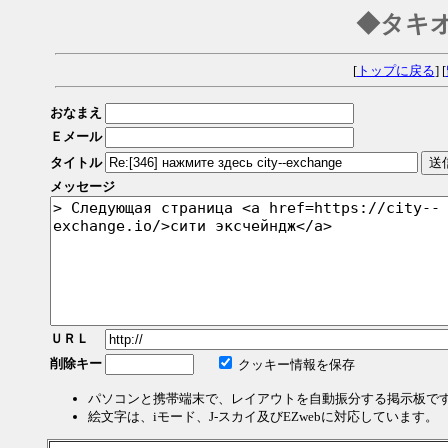
◆タキ
[
トップに戻る
] [
おなまえ
Ｅメール
タイトル
メッセージ
ＵＲＬ
削除キー
クッキー情報を保存
パソコンと携帯端末で、レイアウトを自動振分する掲示板で
絵文字は、iモード、J-スカイ及びEZwebに対応しています。