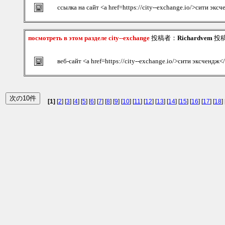
ссылка на сайт <a href=https://city--exchange.io/>сити экс
посмотреть в этом разделе city--exchange
投稿者：
Richardvem
投稿日
веб-сайт <a href=https://city--exchange.io/>сити эксчендж<
[1]
[
2
] [
3
] [
4
] [
5
] [
6
] [
7
] [
8
] [
9
] [
10
] [
11
] [
12
] [
13
] [
14
] [
15
] [
16
] [
17
] [
18
] 