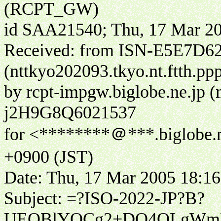
(RCPT_GW)
id SAA21540; Thu, 17 Mar 20
Received: from ISN-E5E7D
(nttkyo202093.tkyo.nt.ftth.pp
by rcpt-impgw.biglobe.ne.jp
j2H9G8Q6021537
for <********＠***.biglobe.n
+0900 (JST)
Date: Thu, 17 Mar 2005 18:16
Subject: =?ISO-2022-JP?B?
UEOBlYOCg2+DQ4OLgWmK