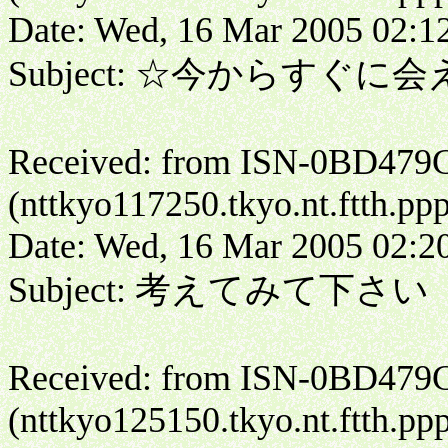
Date: Wed, 16 Mar 2005 02:1
Subject: ☆今からすぐに
Received: from ISN-0BD479
(nttkyo117250.tkyo.nt.ftth.pp
Date: Wed, 16 Mar 2005 02:2
Subject: 考えてみて下さい
Received: from ISN-0BD479
(nttkyo125150.tkyo.nt.ftth.pp