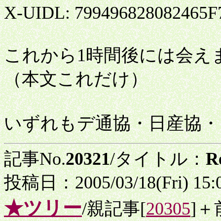
X-UIDL: 799496828082465F
これから1時間後には会えますttp:/
（本文これだけ）
いずれもデ通協・日産協・
記事No.
20321
/タイトル：
R
投稿日：2005/03/18(Fri) 15
★ツリー
/親記事[
20305
]＋