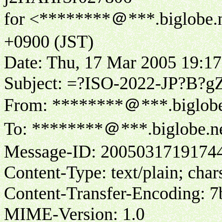
for <********＠***.biglobe.n
+0900 (JST)
Date: Thu, 17 Mar 2005 19:17
Subject: =?ISO-2022-JP?B
From: ********＠***.biglobe
To: ********＠***.biglobe.ne
Message-ID: 2005031719174
Content-Type: text/plain; ch
Content-Transfer-Encoding: 7
MIME-Version: 1.0