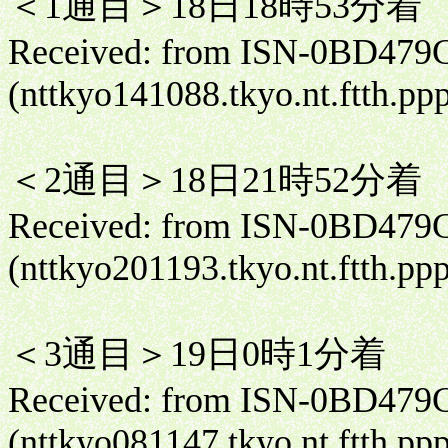
＜1通目＞18日18時53分着
Received: from ISN-0BD479
(nttkyo141088.tkyo.nt.ftth.pp
＜2通目＞18日21時52分着
Received: from ISN-0BD479
(nttkyo201193.tkyo.nt.ftth.pp
＜3通目＞19日0時1分着
Received: from ISN-0BD479
(nttkyo081147.tkyo.nt.ftth.pp