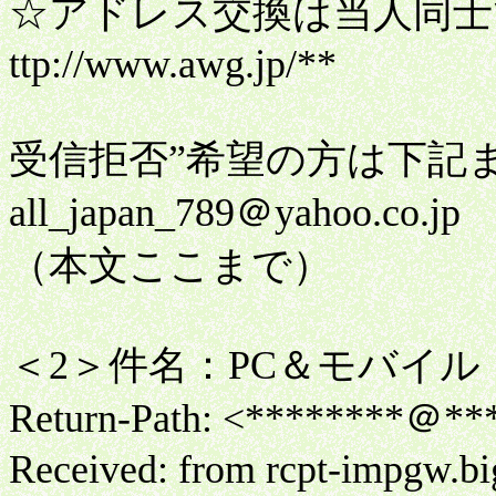
☆アドレス交換は当人同士
ttp://www.awg.jp/**
受信拒否”希望の方は下記
all_japan_789＠yahoo.co.jp
（本文ここまで）
＜2＞件名：PC＆モバイ
Return-Path: <********＠***.
Received: from rcpt-impgw.big