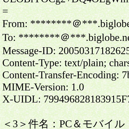
=
From: ********＠***.biglobe
To: ********＠***.biglobe.ne
Message-ID: 2005031718262
Content-Type: text/plain; ch
Content-Transfer-Encoding: 7
MIME-Version: 1.0
X-UIDL: 799496828183915F
＜3＞件名：PC＆モバイ