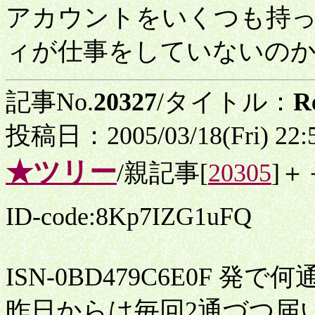
アカウントをいくつも持
ィが仕事をしていないのか・・
記事No.
20327
/タイトル：
R
投稿日：2005/03/18(Fri) 22
★ツリー
/親記事[
20305
]＋
ID-code:8Kp7IZG1uFQ
ISN-0BD479C6E0F 
昨日からは毎回2通づつ届