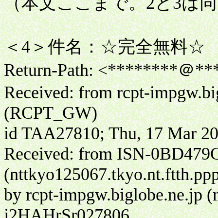
（本文ここまで。2と3は
＜4＞件名：☆完全無料☆
Return-Path: <********＠***.
Received: from rcpt-impgw.big
(RCPT_GW)
id TAA27810; Thu, 17 Mar 20
Received: from ISN-0BD479
(nttkyo125067.tkyo.nt.ftth.pp
by rcpt-impgw.biglobe.ne.jp
j2HAHrSr027806