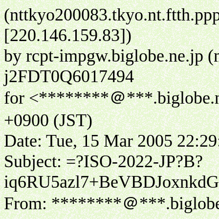
(nttkyo200083.tkyo.nt.ftth.pp
[220.146.159.83])
by rcpt-impgw.biglobe.ne.jp
j2FDT0Q6017494
for <********＠***.biglobe.n
+0900 (JST)
Date: Tue, 15 Mar 2005 22:29
Subject: =?ISO-2022-JP?B?
iq6RU5azl7+BeVBDJoxnkd
From: ********＠***.biglobe