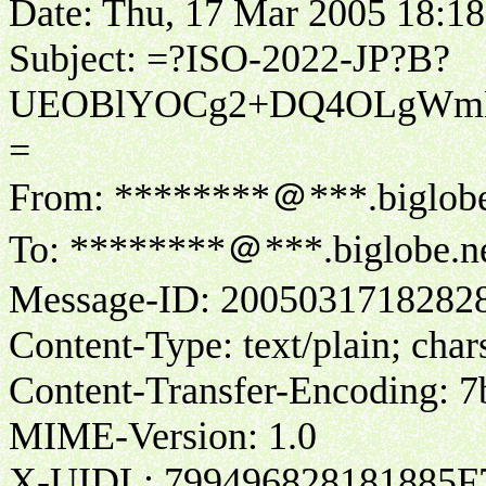
Date: Thu, 17 Mar 2005 18:18
Subject: =?ISO-2022-JP?B?
UEOBlYOCg2+DQ4OLgWmK
=
From: ********＠***.biglobe
To: ********＠***.biglobe.ne
Message-ID: 2005031718282
Content-Type: text/plain; ch
Content-Transfer-Encoding: 7
MIME-Version: 1.0
X-UIDL: 799496828181885F