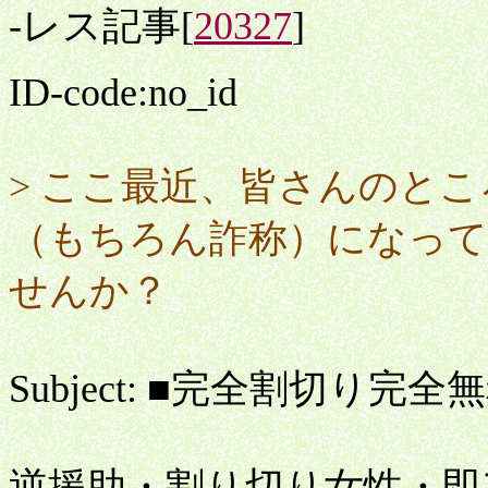
-レス記事[
20327
]
ID-code:no_id
> ここ最近、皆さんのと
（もちろん詐称）になっ
せんか？
Subject: ■完全割切り完全
逆援助・割り切り女性・即