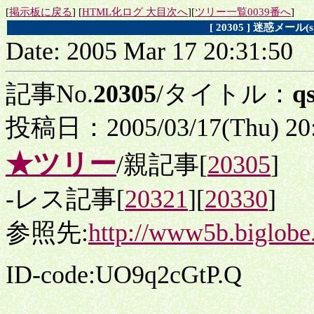
[
掲示板に戻る
] [
HTML化ログ 大目次へ
][
ツリー一覧0039番へ
]
[ 20305 ] 迷惑メー
Date: 2005 Mar 17 20:31:50
記事No.
20305
/タイトル：
q
投稿日：2005/03/17(Thu) 20
★ツリー
/親記事[
20305
]
-レス記事[
20321
][
20330
]
参照先:
http://www5b.biglobe
ID-code:UO9q2cGtP.Q