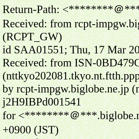
Return-Path: <********＠***.
Received: from rcpt-impgw.big
(RCPT_GW)
id SAA01551; Thu, 17 Mar 20
Received: from ISN-0BD479
(nttkyo202081.tkyo.nt.ftth.pp
by rcpt-impgw.biglobe.ne.jp
j2H9IBPd001541
for <********＠***.biglobe.n
+0900 (JST)