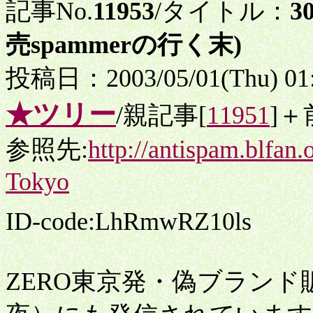
記事No.
11953
/タイトル：
3
売spammerの行く末)
投稿日：2003/05/01(Thu) 01
★ツリー
/親記事[
11951
]＋
参照先:
http://antispam.blfa
Tokyo
ID-code:LhRmwRZ10ls
ZERO東京発・偽ブランド販