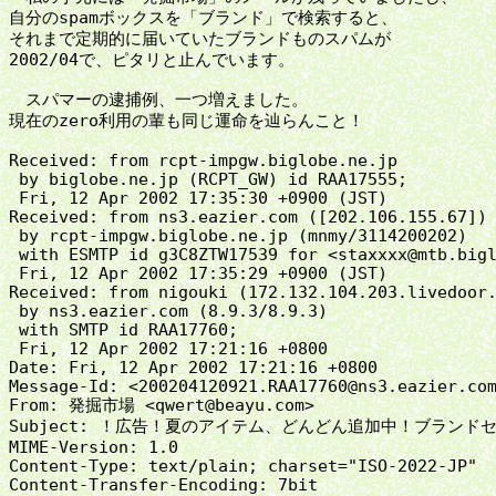
自分のspamボックスを「ブランド」で検索すると、

それまで定期的に届いていたブランドものスパムが

2002/04で、ピタリと止んでいます。

　スパマーの逮捕例、一つ増えました。

現在のzero利用の輩も同じ運命を辿らんこと！

Received: from rcpt-impgw.biglobe.ne.jp

 by biglobe.ne.jp (RCPT_GW) id RAA17555;

 Fri, 12 Apr 2002 17:35:30 +0900 (JST)

Received: from ns3.eazier.com ([202.106.155.67])

 by rcpt-impgw.biglobe.ne.jp (mnmy/3114200202)

 with ESMTP id g3C8ZTW17539 for <staxxxx@mtb.bigl
 Fri, 12 Apr 2002 17:35:29 +0900 (JST)

Received: from nigouki (172.132.104.203.livedoor.
 by ns3.eazier.com (8.9.3/8.9.3)

 with SMTP id RAA17760;

 Fri, 12 Apr 2002 17:21:16 +0800

Date: Fri, 12 Apr 2002 17:21:16 +0800

Message-Id: <200204120921.RAA17760@ns3.eazier.com
From: 発掘市場 <qwert@beayu.com>

Subject: ！広告！夏のアイテム、どんどん追加中！ブランドセ
MIME-Version: 1.0

Content-Type: text/plain; charset="ISO-2022-JP"

Content-Transfer-Encoding: 7bit
