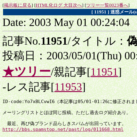
[
掲示板に戻る
] [
HTML化ログ 大目次へ
] [
ツリー一覧0023番へ
]
[ 11951 ] 迷惑メー
Date: 2003 May 01 00:24:04
記事No.
11951
/タイトル：
偽
投稿日：2003/05/01(Thu) 00
★ツリー
/親記事[
11951
]
-レス記事[
11953
]
ID-code:Yo7xBLCvwI6（本記事は05/01-01:26に修正されま
メーリングリストとほぼ同じ投稿。ただし過去ログ紹介あり。

http://bbs.spamstop.net/past/log/011668.html