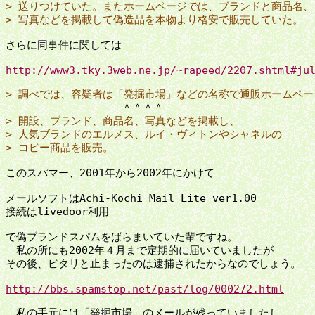
> 送りつけていた。またホームページでは、ブランドと商品名、
> 写真などを掲載して偽造品を本物より格安で販売していた。
さらに同事件に関しては

http://www3.tky.3web.ne.jp/~rapeed/2207.shtml#ju
> 調べでは、容疑者は「発掘市場」などの名称で通販ホームペー
> 開設、ブランド、商品名、写真などを掲載し、
> 人気ブランドのエルメス、ルイ・ヴィトンやシャネルの
> コピー商品を販売。
このスパマー、2001年から2002年にかけて

メールソフトはAchi-Kochi Mail Lite ver1.00

接続はlivedoor利用

で偽ブランドスパムをばらまいていた輩ですね。

　私の所にも2002年４月まで定期的に届いていましたが

その後、ピタリと止まったのは逮捕されたからなのでしょう。

http://bbs.spamstop.net/past/log/000272.html
　私の手元には「発掘市場」のメールが残っていましたし、
