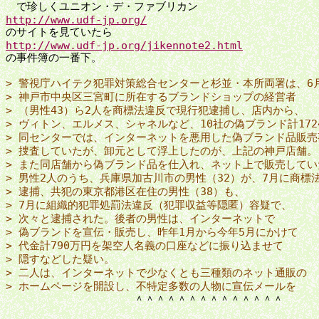
http://www.udf-jp.org/
http://www.udf-jp.org/jikennote2.html

の事件簿の一番下。

> 警視庁ハイテク犯罪対策総合センターと杉並・本所両署は、6
> 神戸市中央区三宮町に所在するブランドショップの経営者
> （男性43）ら2人を商標法違反で現行犯逮捕し、店内から、
> ヴィトン、エルメス、シャネルなど、10社の偽ブランド計17
> 同センターでは、インターネットを悪用した偽ブランド品販売
> 捜査していたが、卸元として浮上したのが、上記の神戸店舗。
> また同店舗から偽ブランド品を仕入れ、ネット上で販売してい
> 男性2人のうち、兵庫県加古川市の男性（32）が、7月に商標
> 逮捕、共犯の東京都港区在住の男性（38）も、
> 7月に組織的犯罪処罰法違反（犯罪収益等隠匿）容疑で、
> 次々と逮捕された。後者の男性は、インターネットで
> 偽ブランドを宣伝・販売し、昨年1月から今年5月にかけて
> 代金計790万円を架空人名義の口座などに振り込ませて
> 隠すなどした疑い。
> 二人は、インターネットで少なくとも三種類のネット通販の
> ホームページを開設し、不特定多数の人物に宣伝メールを

　　　　　　　　　　　　＾＾＾＾＾＾＾＾＾＾＾＾＾＾
