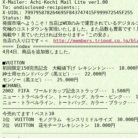
X-Mailer: Achi-Kochi Mail Lite ver1.00

To: undisclosed-recipients:;

X-UIDL: 799795878264695F843747415F999972545F255

Status: RO

発掘市場へようこそ！当店はWEBのみで運営されているデジタルコ
究極のコストダウンを実現いたしました。また品数も豊富です！只今
掲載中！見ていただければ分かります→『この安さ』

当店の入り口です＜＜　
http://members.tripod.co.jp/bl
==== Index ======================================
4月4日、商品を追加致しました。

■VUITTON

初回限定150完売記念　大幅値下げ レキシントン---　18.000円
紳士用セカンドバッグ（黒エピ）---　22.000円

モンソー（黒エピ）---　25.000円

■CHANEL

2002　FIFA　ワールドカップ記念ストラップ---　1.500円

ニュー・トラベルライン、トートバッグ。カラー・ピンク---　15.
ニュー・トラベルライン、トートバッグ。カラー・ブラック---　15
――――――――――――――――――――――――――――――――――――――

今売れてます！ベスト10

1位　VUITTON　モノグラム　モンスリミドルサイズ　30.000円
2位　VUITTON　花モチーフレキシントン　18.000円