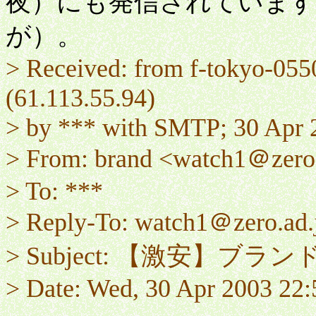
夜）にも発信されています
が）。
> Received: from f-tokyo-055
(61.113.55.94)
> by *** with SMTP; 30 Apr 
> From: brand <watch1＠zero
> To: ***
> Reply-To: watch1＠zero.ad.
> Subject: 【激安】ブラ
> Date: Wed, 30 Apr 2003 22