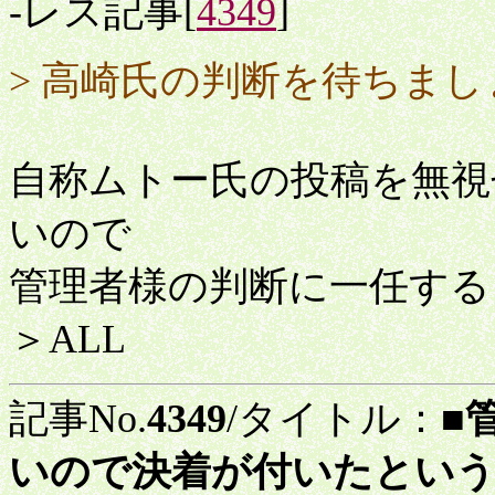
-レス記事[
4349
]
> 高崎氏の判断を待ちまし
自称ムトー氏の投稿を無視
いので
管理者様の判断に一任する
＞ALL
記事No.
4349
/タイトル：
■
いので決着が付いたという