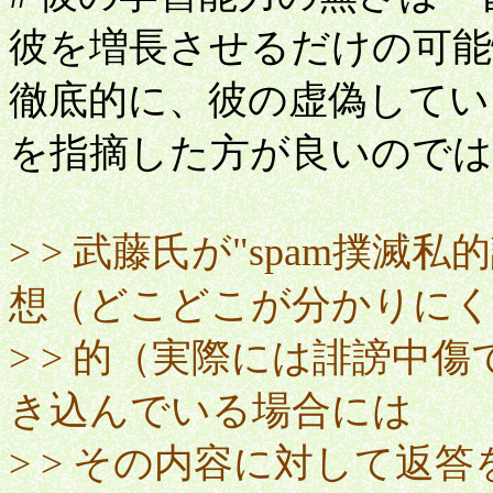
彼を増長させるだけの可能
徹底的に、彼の虚偽してい
を指摘した方が良いので
> > 武藤氏が"spam撲
想（どこどこが分かりにく
> > 的（実際には誹謗中
き込んでいる場合には
> > その内容に対して返