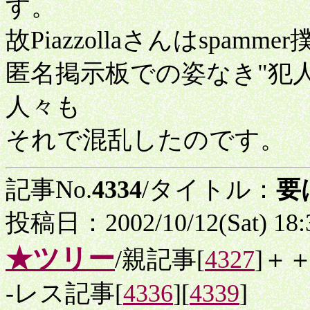
す。
故Piazzollaさんはspa
匿名掲示板での姿なき"犯
人々も
それで混乱したのです。
記事No.
4334
/タイトル：
要
投稿日：2002/10/12(Sat) 18
★ツリー
/親記事[
4327
]＋
-レス記事[
4336
][
4339
]