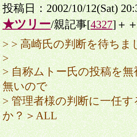
投稿日：2002/10/12(Sat) 20
★ツリー
/親記事[
4327
]＋
> > 高崎氏の判断を待ち
>
> 自称ムトー氏の投稿を
無いので
> 管理者様の判断に一任
か？＞ALL