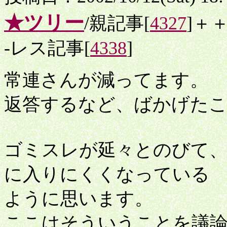
★ツリー
/親記事[
4327
]＋
-レス記事[
4338
]
常連さんが減ってます。
返答するなど、ばかげた
ゴミスレが延々とのびて、
に入りにくくなっている
ように思います。
ここはそういうことを議