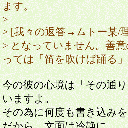
ます。
>
> [我々の返答→ムトー某/
> となっていません。善
っては「笛を吹けば踊る
今の彼の心境は「その通り
いますよ。
その為に何度も書き込み
だから、文面は冷静に、