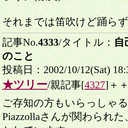
それまでは笛吹けど踊ら
記事No.
4333
/タイトル：
自
のこと
投稿日：2002/10/12(Sat) 18
★ツリー
/親記事[
4327
]＋
ご存知の方もいらっしゃ
Piazzollaさんが関わられ