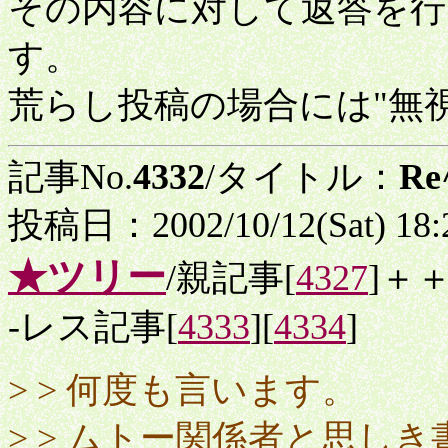
その内容に対して返答を行
す。
荒らし投稿の場合には"無
記事No.
4332
/タイトル：
R
投稿日：2002/10/12(Sat) 18
★ツリー
/親記事[
4327
]＋
-レス記事[
4333
][
4334
]
> > 何度も言います。
> > ムトー関係者と思し