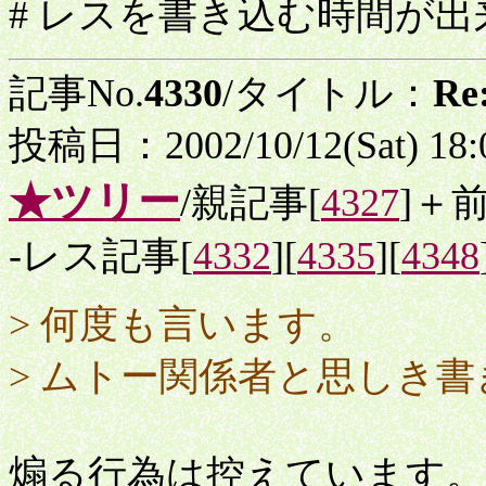
# レスを書き込む時間が
記事No.
4330
/タイトル：
R
投稿日：2002/10/12(Sat) 18
★ツリー
/親記事[
4327
]＋
-レス記事[
4332
][
4335
][
4348
> 何度も言います。
> ムトー関係者と思しき
煽る行為は控えています。