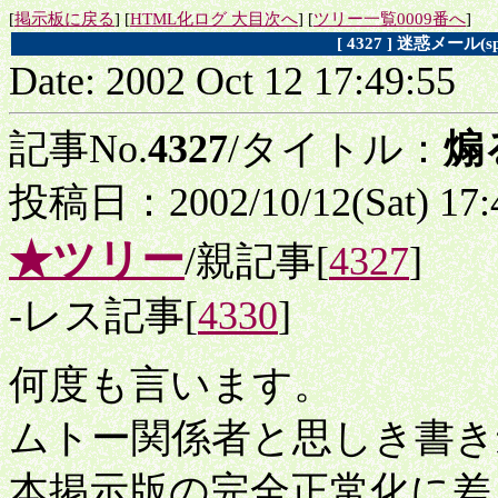
[
掲示板に戻る
] [
HTML化ログ 大目次へ
] [
ツリー一覧0009番へ
]
[ 4327 ] 迷惑メー
Date: 2002 Oct 12 17:49:55
記事No.
4327
/タイトル：
煽
投稿日：2002/10/12(Sat) 17
★ツリー
/親記事[
4327
]
-レス記事[
4330
]
何度も言います。
ムトー関係者と思しき書き
本掲示版の完全正常化に差