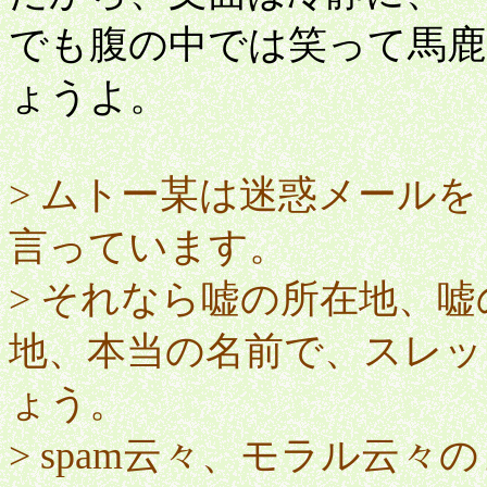
でも腹の中では笑って馬
ょうよ。
> ムトー某は迷惑メール
言っています。
> それなら嘘の所在地、
地、本当の名前で、スレッ
ょう。
> spam云々、モラル云々の