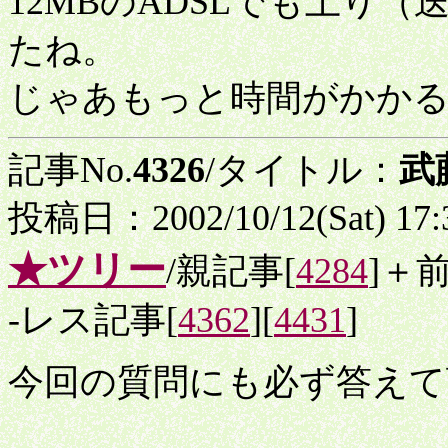
12MBのADSLでも上り（送り
たね。
じゃあもっと時間がかか
記事No.
4326
/タイトル：
武
投稿日：2002/10/12(Sat) 17
★ツリー
/親記事[
4284
]＋
-レス記事[
4362
][
4431
]
今回の質問にも必ず答えて