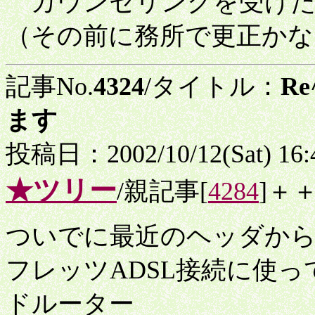
カウンセリングを受けた
（その前に務所で更正かな
記事No.
4324
/タイトル：
R
ます
投稿日：2002/10/12(Sat) 16
★ツリー
/親記事[
4284
]＋
ついでに最近のヘッダか
フレッツADSL接続に使
ドルーター