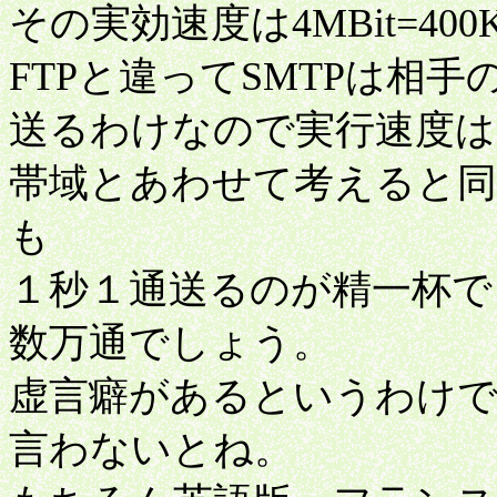
その実効速度は4MBit=400
FTPと違ってSMTPは相
送るわけなので実行速度
帯域とあわせて考えると
も
１秒１通送るのが精一杯で
数万通でしょう。
虚言癖があるというわけ
言わないとね。