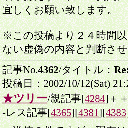
宜しくお願い致します。
※この投稿より２４時間以
ない虚偽の内容と判断させ
記事No.
4362
/タイトル：
R
投稿日：2002/10/12(Sat) 21
★ツリー
/親記事[
4284
]＋
-レス記事[
4365
][
4381
][
4383