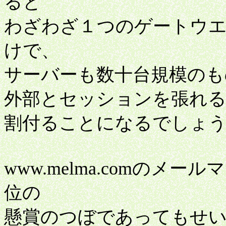
ると
わざわざ１つのゲートウ
けで、
サーバーも数十台規模のも
外部とセッションを張れ
割付ることになるでしょ
www.melma.comの
位の
懸賞のつぼであってもせい