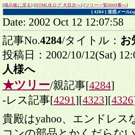
[
掲示板に戻る
] [
HTML化ログ 大目次へ
] [
ツリー一覧0009番へ
]
[ 4284 ] 迷惑メー
Date: 2002 Oct 12 12:07:58
記事No.
4284
/タイトル：
お
投稿日：2002/10/12(Sat) 12
人様へ
★ツリー
/親記事[
4284
]
-レス記事[
4291
][
4323
][
4326
貴殿はyahoo、エンドレ
コンの部品とかくだらな