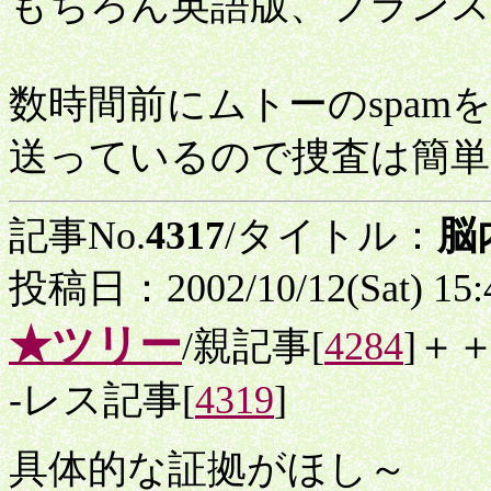
もちろん英語版、フランス
数時間前にムトーのspam
送っているので捜査は簡単
記事No.
4317
/タイトル：
脳
投稿日：2002/10/12(Sat) 15
★ツリー
/親記事[
4284
]＋
-レス記事[
4319
]
具体的な証拠がほし～