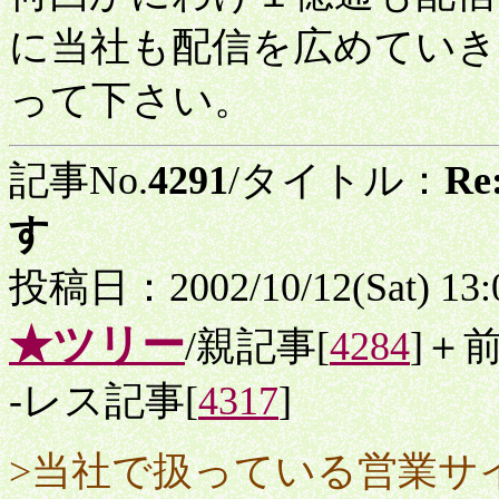
に当社も配信を広めていき
って下さい。
記事No.
4291
/タイトル：
R
す
投稿日：2002/10/12(Sat) 13
★ツリー
/親記事[
4284
]＋
-レス記事[
4317
]
>当社で扱っている営業サ