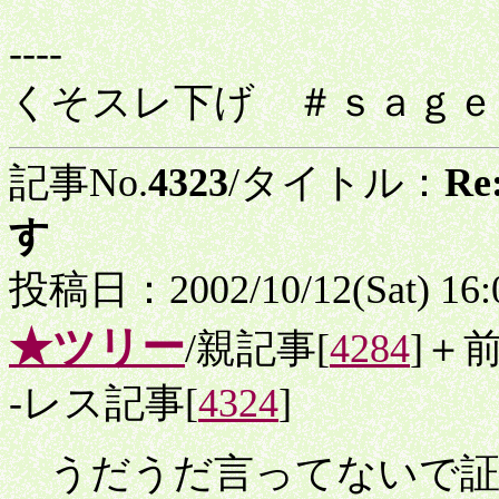
----
くそスレ下げ ＃ｓａｇｅ
記事No.
4323
/タイトル：
R
す
投稿日：2002/10/12(Sat) 16
★ツリー
/親記事[
4284
]＋
-レス記事[
4324
]
うだうだ言ってないで証