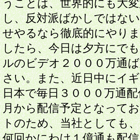
うことは、世界的にも大変
し、反対派ばかしではな
せやるなら徹底的にやり
したら、今日は夕方にで
ルのビデオ２０００万通ば
さい。また、近日中にイギ
日本で毎日３０００万通配
月から配信予定となって
トのため、当社としても、
何回かにわけ１億通も配信