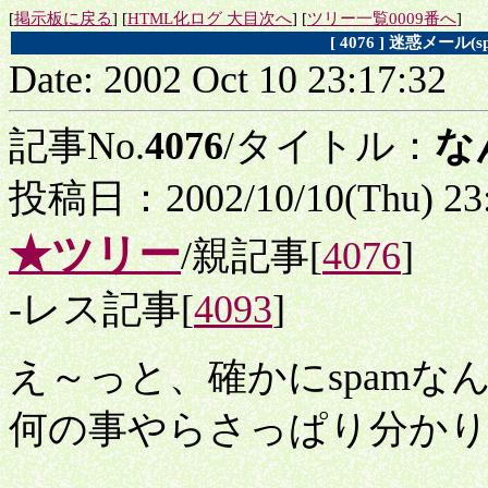
[
掲示板に戻る
] [
HTML化ログ 大目次へ
] [
ツリー一覧0009番へ
]
[ 4076 ] 迷惑メー
Date: 2002 Oct 10 23:17:32
記事No.
4076
/タイトル：
な
投稿日：2002/10/10(Thu) 23
★ツリー
/親記事[
4076
]
-レス記事[
4093
]
え～っと、確かにspam
何の事やらさっぱり分か