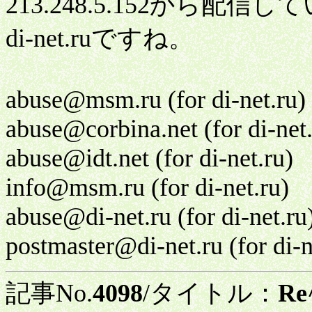
213.248.5.152から
di-net.ruですね。
abuse@msm.ru (for di-net.ru)
abuse@corbina.net (for di-net.
abuse@idt.net (for di-net.ru)
info@msm.ru (for di-net.ru)
abuse@di-net.ru (for di-net.ru
postmaster@di-net.ru (for di-n
記事No.
4098
/タイトル：
R