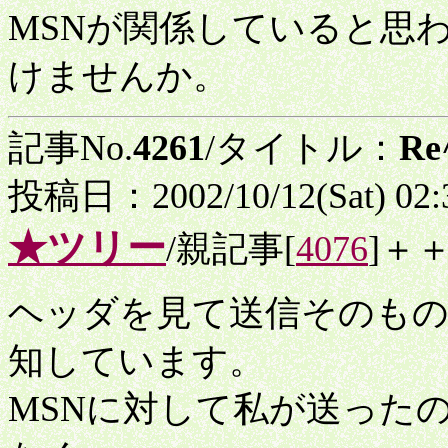
MSNが関係していると思
けませんか。
記事No.
4261
/タイトル：
R
投稿日：2002/10/12(Sat) 02
★ツリー
/親記事[
4076
]＋
ヘッダを見て送信そのもの
知しています。
MSNに対して私が送ったの