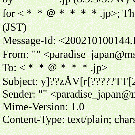
for <＊＊＠＊＊＊＊.jp>; Thu, 1
(JST)
Message-Id: <2002101001
From: "" <paradise_japan@m
To: <＊＊＠＊＊＊.jp>
Subject: y]??zÅV[r[?????TT[
Sender: "" <paradise_japan
Mime-Version: 1.0
Content-Type: text/plain; char