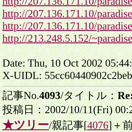
http://207.136.171.10/paradi
http://207.136.171.10/paradi
http://207.136.171.10/paradise
http://213.248.5.152/~paradis
Date: Thu, 10 Oct 2002 05:44
X-UIDL: 55cc60440902c2beb
記事No.
4093
/タイトル：
R
投稿日：2002/10/11(Fri) 00
★ツリー
/親記事[
4076
]＋