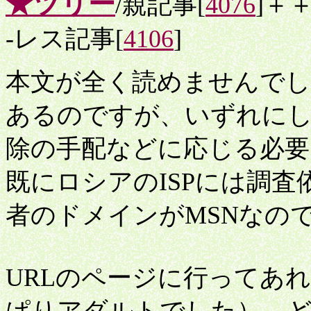
★ツリー
/親記事[
4076
]＋
-レス記事[
4106
]
本文が全く読めませんで
あるのですが、いずれに
除の手配などに応じる必要
既にロシアのISPには調
者のドメインがMSNなの
URLのページに行ってあ