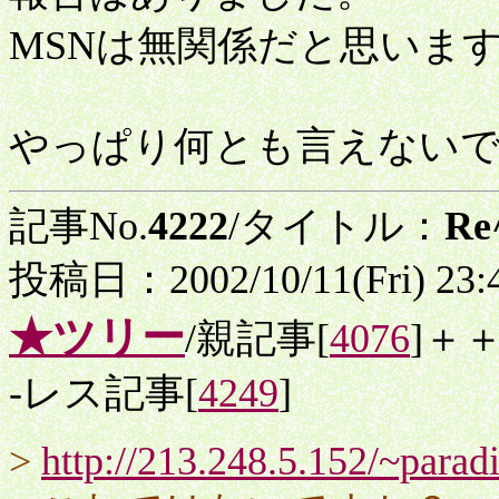
MSNは無関係だと思いま
やっぱり何とも言えない
記事No.
4222
/タイトル：
R
投稿日：2002/10/11(Fri) 23
★ツリー
/親記事[
4076
]＋
-レス記事[
4249
]
>
http://213.248.5.152/~parad