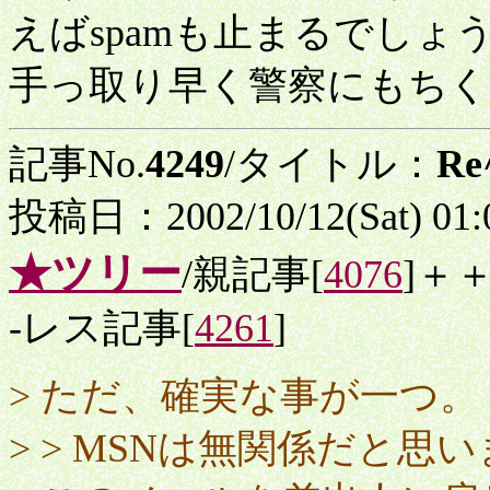
えばspamも止まるでしょ
手っ取り早く警察にもちく
記事No.
4249
/タイトル：
R
投稿日：2002/10/12(Sat) 01
★ツリー
/親記事[
4076
]＋
-レス記事[
4261
]
> ただ、確実な事が一つ。
> > MSNは無関係だと思