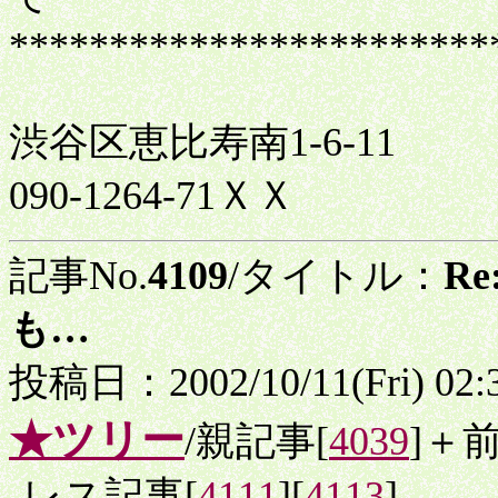
************************
渋谷区恵比寿南1-6-11
090-1264-71ＸＸ
記事No.
4109
/タイトル：
R
も…
投稿日：2002/10/11(Fri) 02
★ツリー
/親記事[
4039
]＋
-レス記事[
4111
][
4113
]