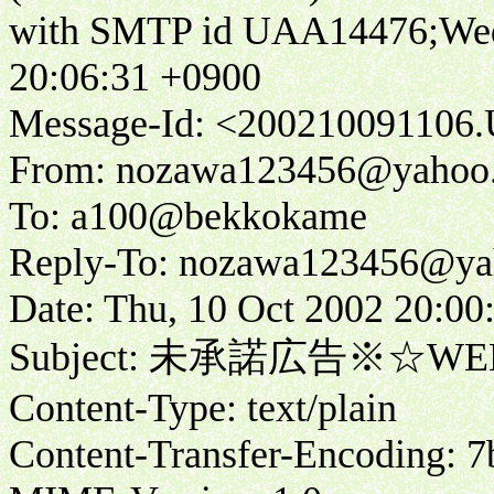
with SMTP id UAA14476;Wed
20:06:31 +0900
Message-Id: <20021009110
From: nozawa123456@yahoo
To: a100@bekkokame
Reply-To: nozawa123456@yah
Date: Thu, 10 Oct 2002 20:00
Subject: 未承諾広告※☆WE
Content-Type: text/plain
Content-Transfer-Encoding: 7