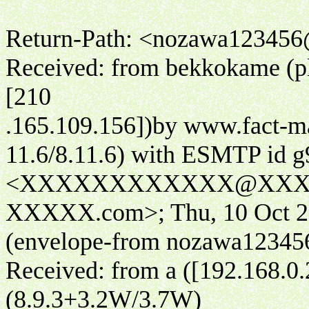
Return-Path: <nozawa123456
Received: from bekkokame (pl
[210
.165.109.156])by www.fact-m
11.6/8.11.6) with ESMTP id
<XXXXXXXXXXXX@XX
XXXXX.com>; Thu, 10 Oct 20
(envelope-from nozawa12345
Received: from a ([192.168.0
(8.9.3+3.2W/3.7W)