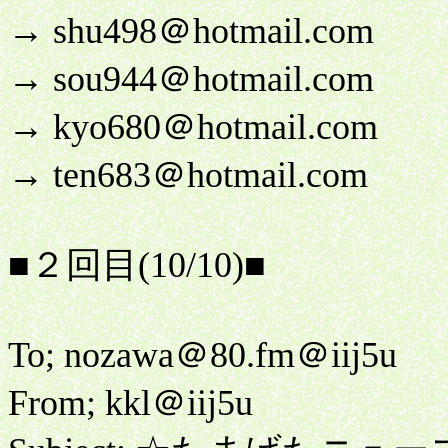
→ shu498＠hotmail.com
→ sou944＠hotmail.com
→ kyo680＠hotmail.com
→ ten683＠hotmail.com
■２回目(10/10)■
To; nozawa＠80.fm＠iij5u
From; kkl＠iij5u