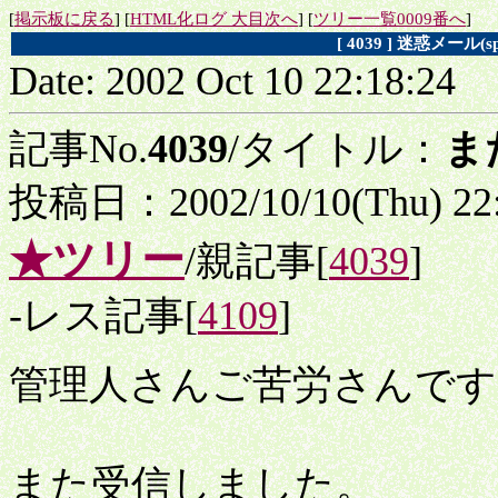
[
掲示板に戻る
] [
HTML化ログ 大目次へ
] [
ツリー一覧0009番へ
]
[ 4039 ] 迷惑メー
Date: 2002 Oct 10 22:18:24
記事No.
4039
/タイトル：
ま
投稿日：2002/10/10(Thu) 22
★ツリー
/親記事[
4039
]
-レス記事[
4109
]
管理人さんご苦労さんです
また受信しました。