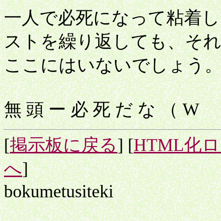
一人で必死になって粘着
ストを繰り返しても、そ
ここにはいないでしょう
無 頭 ー 必 死 だ な （ W
[
掲示板に戻る
] [
HTML化
へ
]
bokumetusiteki