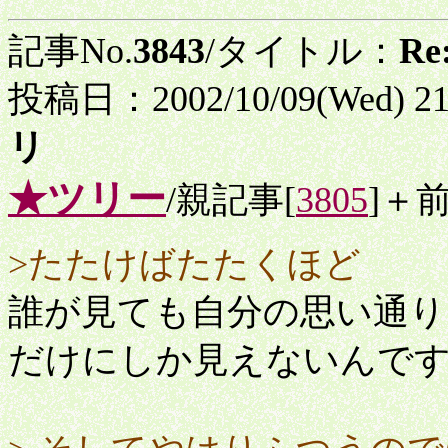
記事No.
3843
/タイトル：
R
投稿日：2002/10/09(Wed) 2
リ
★ツリー
/親記事[
3805
]＋
>たたけばたたくほど
誰が見ても自分の思い通
だけにしか見えないんで