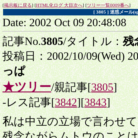
[
掲示板に戻る
] [
HTML化ログ 大目次へ
] [
ツリー一覧0009番へ
]
[ 3805 ] 迷惑メー
Date: 2002 Oct 09 20:48:08
記事No.
3805
/タイトル：
残
投稿日：2002/10/09(Wed) 2
っぱ
★ツリー
/親記事[
3805
]
-レス記事[
3842
][
3843
]
私は中立の立場で言わせて
残念ながらムトウのこと