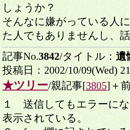
しょうか？
そんなに嫌がっている人
た人でもありませんし、
記事No.
3842
/タイトル：
遺
投稿日：2002/10/09(Wed) 2
★ツリー
/親記事[
3805
]＋
１ 送信してもエラーにな
表示されている。