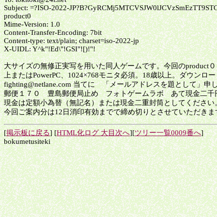
Subject: =?ISO-2022-JP?B?GyRCMj5MTCVSJW0lJCVzSmEzTT9ST
product0
Mime-Version: 1.0
Content-Transfer-Encoding: 7bit
Content-type: text/plain; charset=iso-2022-jp
X-UIDL: Y^k"!Ed\"!GSI"![)!"!
大サイズの無修正実写を用いた同人ゲームです。今回のproduct０をベ
上またはPowerPC、1024×768モニタ必須。18歳以上。ダウ
fighting@netlane.com 当てに 「メールアドレスを題として」
郵便１７０ 豊島郵便局止め フォトゲームラボ あて現金二千
現金は定額小為替（無記名）または現金二重封筒としてください
今回ご案内分は12日消印有効までで締め切りとさせていただきま
[
掲示板に戻る
] [
HTML化ログ 大目次へ
][
ツリー一覧0009番へ
]
bokumetusiteki