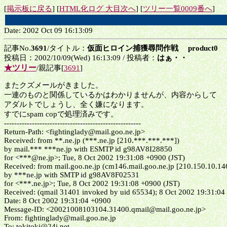
[
掲示板に戻る
] [
HTML化ログ 大目次へ
] [
ツリー一覧0009番へ
]
Date: 2002 Oct 09 16:13:09
記事No.
3691
/タイトル：
仮面ヒロイン捕獲尋問作戦 product0
投稿日：2002/10/09(Wed) 16:13:09 / 投稿者：
はぁ・・
★ツリー
/親記事[
3691
]
またクズメールがきました。
一連のものと関係しているかはわかりませんが、内容からして
アダルトでしょうし、全く嫌になります。
すでにspam copで処理済みです。
------------------------------------------------------
Return-Path: <fightinglady@mail.goo.ne.jp>
Received: from **.ne.jp (***.ne.jp [210.***.***.***])
by mail.*** ***ne.jp with ESMTP id g98AV8I28850
for <***@ne.jp>; Tue, 8 Oct 2002 19:31:08 +0900 (JST)
Received: from mail.goo.ne.jp (cm146.mail.goo.ne.jp [210.150.10.14
by ***ne.jp with SMTP id g98AV8F02531
for <***.ne.jp>; Tue, 8 Oct 2002 19:31:08 +0900 (JST)
Received: (qmail 31401 invoked by uid 65534); 8 Oct 2002 19:31:04
Date: 8 Oct 2002 19:31:04 +0900
Message-ID: <20021008103104.31400.qmail@mail.goo.ne.jp>
From: fightinglady@mail.goo.ne.jp
To: tokitoki@24i.net