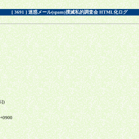
[ 3691 ] 迷惑メール(spam)撲滅私的調査会 HTML化ログ
6])
 +0900