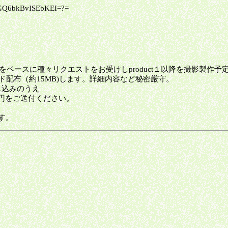
GQ6bkBvISEbKEI=?=
ースに種々リクエストをお受けしproduct１以降を撮影製作予定していま
ンロード配布（約15MB)します。詳細内容など秘密厳守。
申し込みのうえ
円をご送付ください。
。
す。