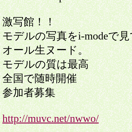
激写館！！
モデルの写真をi-modeで
オール生ヌード。
モデルの質は最高
全国で随時開催
参加者募集
http://muvc.net/nwwo/
激