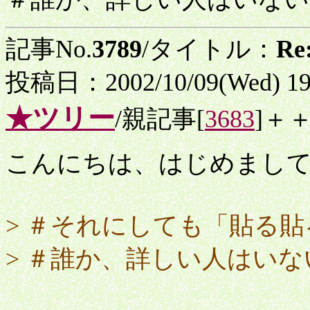
記事No.
3789
/タイトル：
R
投稿日：2002/10/09(Wed) 1
★ツリー
/親記事[
3683
]＋
こんにちは、はじめまし
> ＃それにしても「貼る
> ＃誰か、詳しい人はい