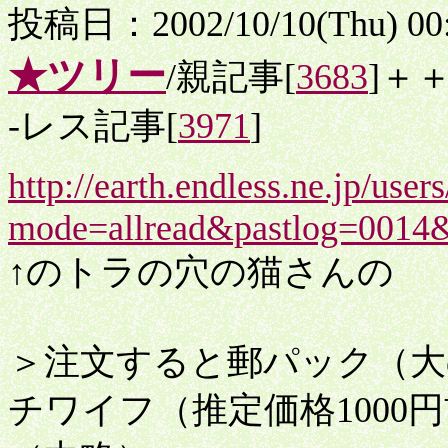
投稿日：2002/10/10(Thu) 00
★ツリー
/親記事[
3683
]＋
-レス記事[
3971
]
http://earth.endless.ne.jp/us
mode=allread&pastlog=0014
↑のトラの穴の猫さんの
＞注文すると郵パック（大
チワイフ（推定価格1000