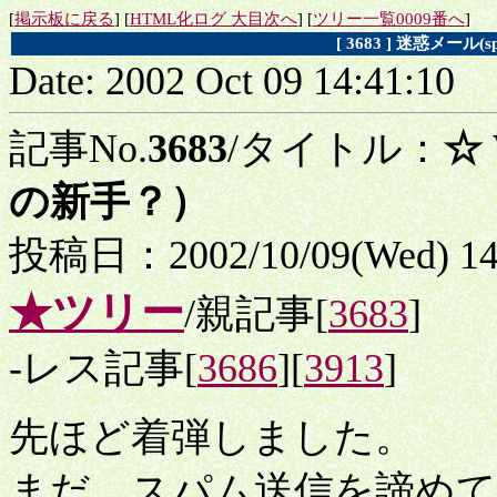
[
掲示板に戻る
] [
HTML化ログ 大目次へ
] [
ツリー一覧0009番へ
]
[ 3683 ] 迷惑メー
Date: 2002 Oct 09 14:41:10
記事No.
3683
/タイトル：
☆
の新手？）
投稿日：2002/10/09(Wed) 1
★ツリー
/親記事[
3683
]
-レス記事[
3686
][
3913
]
先ほど着弾しました。
まだ、スパム送信を諦め