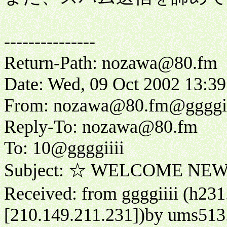
---------------
Return-Path: nozawa@80.fm
Date: Wed, 09 Oct 2002 13:3
From: nozawa@80.fm@ggggii
Reply-To: nozawa@80.fm
To: 10@ggggiiii
Subject: ☆ WELCOME NE
Received: from ggggiiii (h231.
[210.149.211.231])by ums513.