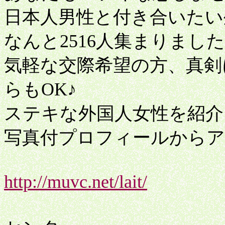
日本人男性と付き合いたい
なんと2516人集まりまし
気軽な交際希望の方、真剣
らもOK♪
ステキな外国人女性を紹介
写真付プロフィールから
http://muvc.net/lait/
ＴＣ