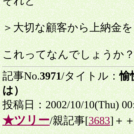
それと
＞大切な顧客から上納金を
これってなんでしょうか
記事No.
3971
/タイトル：
愉
は）
投稿日：2002/10/10(Thu) 00
★ツリー
/親記事[
3683
]＋