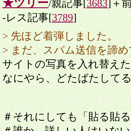
★ツリー
/親記事[
3683
]＋
-レス記事[
3789
]
> 先ほど着弾しました。
> まだ、スパム送信を諦
サイトの写真を入れ替え
なにやら、どたばたして
＃それにしても「貼る貼
＃誰か、詳しい人はいない