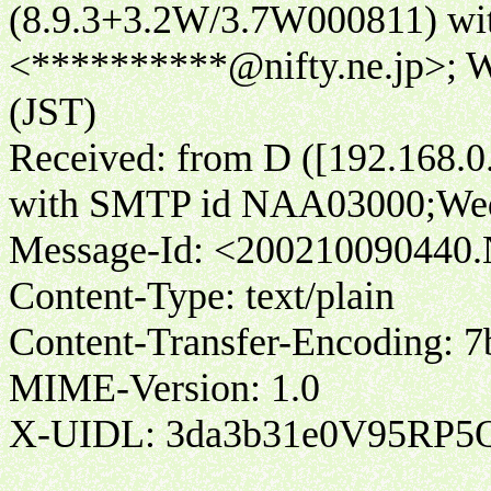
(8.9.3+3.2W/3.7W000811) w
<**********@nifty.ne.jp>; W
(JST)
Received: from D ([192.168.0
with SMTP id NAA03000;Wed,
Message-Id: <200210090440
Content-Type: text/plain
Content-Transfer-Encoding: 7
MIME-Version: 1.0
X-UIDL: 3da3b31e0V95RP5