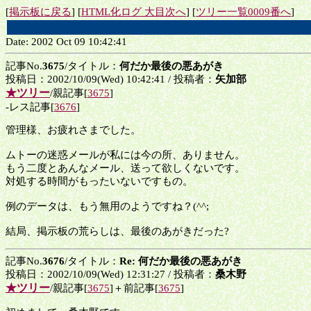
[
掲示板に戻る
] [
HTML化ログ 大目次へ
] [
ツリー一覧0009番へ
]
Date: 2002 Oct 09 10:42:41
記事No.
3675
/タイトル：
何だか最後の悪あがき
投稿日：2002/10/09(Wed) 10:42:41 / 投稿者：
矢加部
★ツリー
/親記事[
3675
]
-レス記事[
3676
]
管理様、お疲れさまでした。
ムトーの迷惑メールが私には今の所、ありません。
もう二度とあんなメール、送って欲しくないです。
対処する時間がもったいないですもの。
例のデータは、もう無用のようですね？(^^;
結局、掲示板の荒らしは、最後のあがきだった?
記事No.
3676
/タイトル：
Re: 何だか最後の悪あがき
投稿日：2002/10/09(Wed) 12:31:27 / 投稿者：
桑木野
★ツリー
/親記事[
3675
]＋前記事[
3675
]