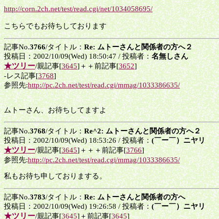
http://corn.2ch.net/test/read.cgi/net/1034058695/
こちらでもお待ちしております
記事No.
3766
/タイトル：
Re: ムトーさんと関係者の方へ２
投稿日：2002/10/09(Wed) 18:50:47 / 投稿者：
名無しさん
★ツリー
/親記事[
3645
]＋＋前記事[
3652
]
-レス記事[
3768
]
参照先:
http://pc.2ch.net/test/read.cgi/mmag/1033386635/
ムトーさん、お待ちしてますよ
記事No.
3768
/タイトル：
Re^2: ムトーさんと関係者の方へ２
投稿日：2002/10/09(Wed) 18:53:26 / 投稿者：
(￣ー￣）ニヤリ
★ツリー
/親記事[
3645
]＋＋＋前記事[
3766
]
参照先:
http://pc.2ch.net/test/read.cgi/mmag/1033386635/
私もお待ち申しておりまする。
記事No.
3783
/タイトル：
Re: ムトーさんと関係者の方へ
投稿日：2002/10/09(Wed) 19:26:58 / 投稿者：
(￣ー￣）ニヤリ
★ツリー
/親記事[
3645
]＋前記事[
3645
]