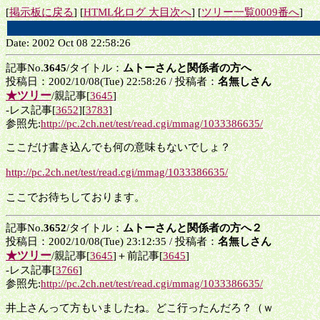
[
掲示板に戻る
] [
HTML化ログ 大目次へ
] [
ツリー一覧0009番へ
]
Date: 2002 Oct 08 22:58:26
記事No.
3645
/タイトル：
ムトーさんと関係者の方へ
投稿日：2002/10/08(Tue) 22:58:26 / 投稿者：
名無しさん
★ツリー
/親記事[
3645
]
-レス記事[
3652
][
3783
]
参照先:
http://pc.2ch.net/test/read.cgi/mmag/1033386635/
ここだけ書き込んでも何の意味もないでしょ？
http://pc.2ch.net/test/read.cgi/mmag/1033386635/
ここでお待ちしております。
記事No.
3652
/タイトル：
ムトーさんと関係者の方へ２
投稿日：2002/10/08(Tue) 23:12:35 / 投稿者：
名無しさん
★ツリー
/親記事[
3645
]＋前記事[
3645
]
-レス記事[
3766
]
参照先:
http://pc.2ch.net/test/read.cgi/mmag/1033386635/
井上さんって方もいましたね。どこ行ったんだろ？（ｗ