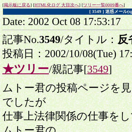
[
掲示板に戻る
] [
HTML化ログ 大目次へ
] [
ツリー一覧0009番へ
]
[ 3549 ] 迷惑メー
Date: 2002 Oct 08 17:53:17
記事No.
3549
/タイトル：
反
投稿日：2002/10/08(Tue) 17
★ツリー
/親記事[
3549
]
ムトー君の投稿ページを見
でしたが
仕事上法律関係の仕事をし
ムトー君の