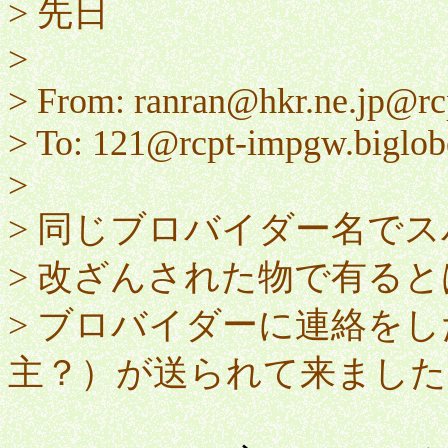
> 先日
>
> From: ranran@hkr.ne.jp@rcp
> To: 121@rcpt-impgw.biglobe
>
> 同じブロバイダー名で
> 改ざんされた物で有る
> ブロバイダーに連絡を
主？）が送られて来ました