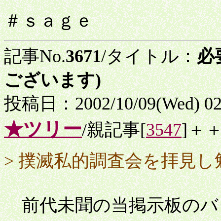
＃ｓａｇｅ
記事No.
3671
/タイトル：
必
ございます)
投稿日：2002/10/09(Wed) 0
★ツリー
/親記事[
3547
]＋
> 撲滅私的調査会を拝見
前代未聞の当掲示板のバ