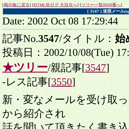
[
掲示板に戻る
] [
HTML化ログ 大目次へ
] [
ツリー一覧0009番へ
]
[ 3547 ] 迷惑メー
Date: 2002 Oct 08 17:29:44
記事No.
3547
/タイトル：
始
投稿日：2002/10/08(Tue) 17
★ツリー
/親記事[
3547
]
-レス記事[
3550
]
新・変なメールを受け取っ
から紹介され
話を聞いて頂きたく書き