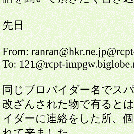
先日
From: ranran@hkr.ne.jp@rcpt-
To: 121@rcpt-impgw.biglobe.
同じブロバイダー名でス
改ざんされた物で有ると
イダーに連絡をした所、個
れて来ました