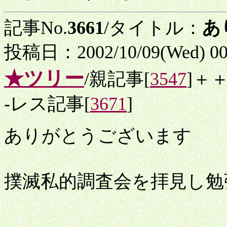
記事No.
3661
/タイトル：
あ
投稿日：2002/10/09(Wed) 0
★ツリー
/親記事[
3547
]＋
-レス記事[
3671
]
ありがとうございます
撲滅私的調査会を拝見し勉