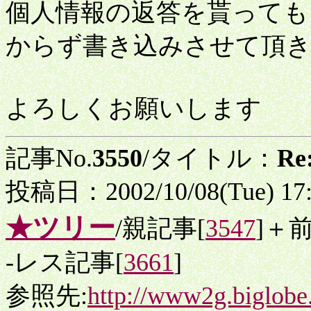
個人情報の返答を貰っても
からず書き込みさせて頂
よろしくお願いします
記事No.
3550
/タイトル：
R
投稿日：2002/10/08(Tue) 17
★ツリー
/親記事[
3547
]＋
-レス記事[
3661
]
参照先:
http://www2g.biglobe.