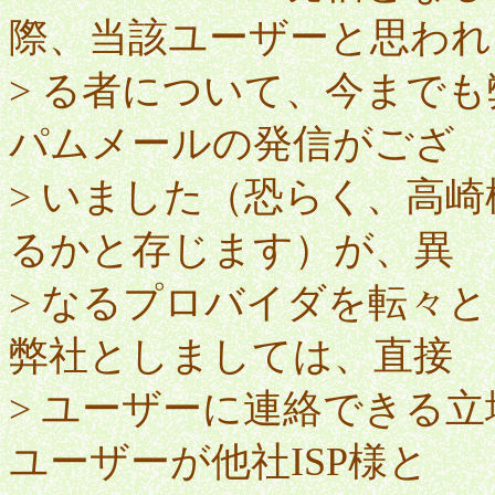
際、当該ユーザーと思われ
> る者について、今までも
パムメールの発信がござ
> いました（恐らく、高
るかと存じます）が、異
> なるプロバイダを転々
弊社としましては、直接
> ユーザーに連絡できる
ユーザーが他社ISP様と