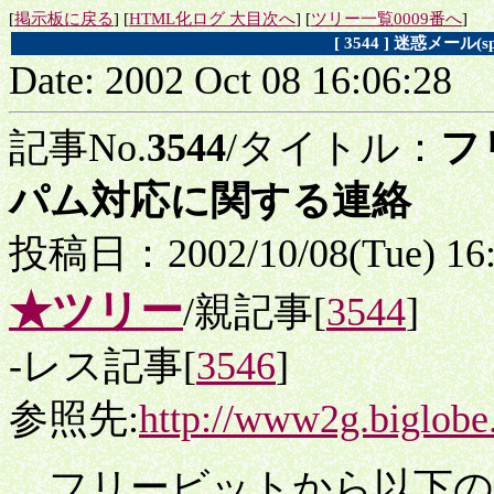
[
掲示板に戻る
] [
HTML化ログ 大目次へ
] [
ツリー一覧0009番へ
]
[ 3544 ] 迷惑メー
Date: 2002 Oct 08 16:06:28
記事No.
3544
/タイトル：
フ
パム対応に関する連絡
投稿日：2002/10/08(Tue) 16
★ツリー
/親記事[
3544
]
-レス記事[
3546
]
参照先:
http://www2g.biglobe.
フリービットから以下の