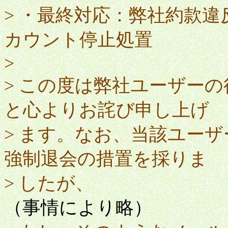
> ・最終対応：弊社約款
カウント停止処置
>
> この度は弊社ユーザー
と心よりお詫び申し上げ
> ます。なお、当該ユー
強制退会の措置を採りま
> したが、
（事情により略）