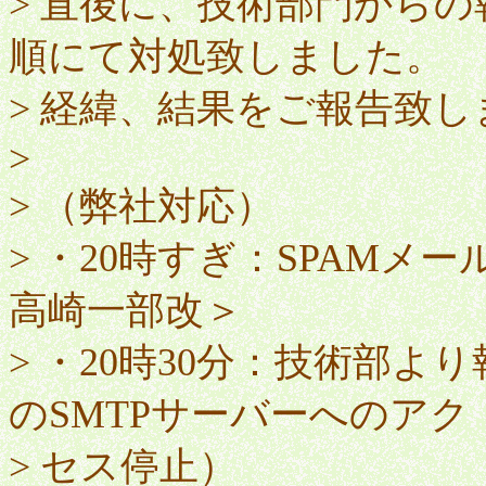
> 直後に、技術部門から
順にて対処致しました。
> 経緯、結果をご報告致し
>
> （弊社対応）
> ・20時すぎ：SPAMメー
高崎一部改＞
> ・20時30分：技術部
のSMTPサーバーへのアク
> セス停止）