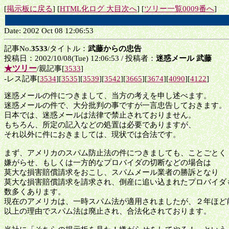
[
掲示板に戻る
] [
HTML化ログ 大目次へ
] [
ツリー一覧0009番へ
]
Date: 2002 Oct 08 12:06:53
記事No.
3533
/タイトル：
武藤からの忠告
投稿日：2002/10/08(Tue) 12:06:53 / 投稿者：
迷惑メール 武藤
★ツリー
/親記事[
3533
]
-レス記事[
3534
][
3535
][
3539
][
3542
][
3665
][
3674
][
4090
][
4122
]
迷惑メールの件につきまして、当方の考えを申し述べます。
迷惑メールの件で、大分批判の事ですが一言忠告しておきます。
日本では、迷惑メールは法律で禁止されておりません。
もちろん、所定の記入などの処置は必要でありますが、
それ以外に件におきましては、現状では合法です。
まず、アメリカのスパム防止法の件につきましても、ことごとく
嫌がらせ、もしくは一方的なプロバイダの切断などの場合は
莫大な損害賠償請求をおこし、スパムメール業者の勝訴となり
莫大な損害賠償請求を請求され、倒産に追い込まれたプロバイダ
数多くあります。
現在のアメリカは、一時スパム法が適用されましたが、２年ほど
以上の理由でスパム法は廃止され、合法化されております。