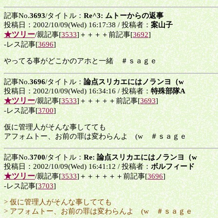
記事No.
3693
/タイトル：
Re^3: ムトーからの返事
投稿日：2002/10/09(Wed) 16:17:38 / 投稿者：
案山子
★ツリー
/親記事[
3533
]＋＋＋＋前記事[
3692
]
-レス記事[
3696
]
やってる事がどこかのアホと一緒 ＃ｓａｇｅ
記事No.
3696
/タイトル：
論点スリカエにはノランヨ（w
投稿日：2002/10/09(Wed) 16:34:16 / 投稿者：
特殊部隊A
★ツリー
/親記事[
3533
]＋＋＋＋＋前記事[
3693
]
-レス記事[
3700
]
仮に管理人がそんな事してても
アフォムトー、お前の罪は変わらんよ (w ＃ｓａｇｅ
記事No.
3700
/タイトル：
Re: 論点スリカエにはノランヨ（w
投稿日：2002/10/09(Wed) 16:41:12 / 投稿者：
ボルフィード
★ツリー
/親記事[
3533
]＋＋＋＋＋＋前記事[
3696
]
-レス記事[
3703
]
> 仮に管理人がそんな事してても
> アフォムトー、お前の罪は変わらんよ (w ＃ｓａｇｅ