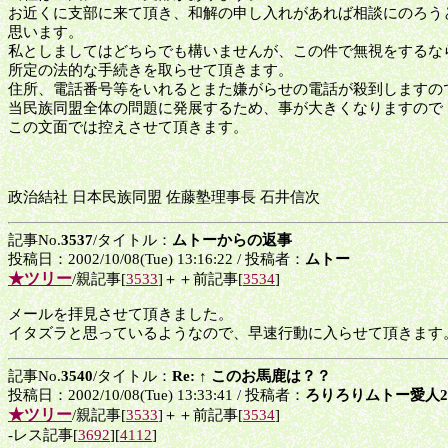
お近くに支部に来て頂き、和解の申し入れがあれば相談にのろう
思います。
私としましてはどちらでも構いませんが、この件で無視をするな
所定の法的な手続きを取らせて頂きます。
住所、電話番号等をいれるとまた嫌がらせの電話が殺到しますの
当民族同盟全体の問題に発展するため、事が大きくなりますので
この文面では控えさせて頂きます。
政治結社 日本民族同盟 佐藤塾理事長 石井信次
記事No.
3537
/タイトル：
ムトーからの返事
投稿日：2002/10/08(Tue) 13:16:22 / 投稿者：
ムトー
★ツリー
/親記事[
3533
]＋＋前記事[
3534
]
メールを拝見させて頂きました。
イタズラと思っているようなので、早速行動に入らせて頂きます
記事No.
3540
/タイトル：
Re: ↑ このお馬鹿は？？
投稿日：2002/10/08(Tue) 13:33:41 / 投稿者：
ろりろりムトー愛人
★ツリー
/親記事[
3533
]＋＋前記事[
3534
]
-レス記事[
3692
][
4112
]