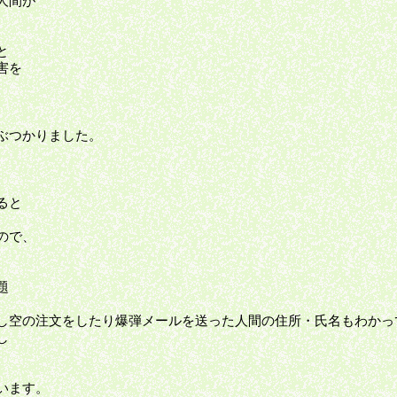
人間が
と
害を
ぶつかりました。
、
ると
ので、
題
し空の注文をしたり爆弾メールを送った人間の住所・氏名もわかっ
し
います。