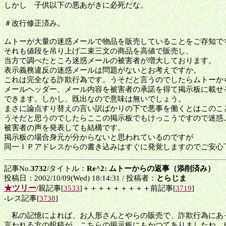
しかし 子供以下の悪あがきに必死だな。
＃改行修正済み。
ムトーが大量の迷惑メールで物品を販売していることをご存知で
それも値段を吊り上げ二束三文の商品を高値で販売し、
当方で調べたところ迷惑メールの被害者が増大しております。
表示義務違反の迷惑メールは問題がないとお考えですか。
これは完全なる詐欺行為です。うそだと言うのでしたらムトーか
メールヘッダー、メール内容を被害者の承諾を得て掲示板に載せ
できます。しかし、既出なので意味は無いでしょう。
まさに論点すり替えの言い訳ばかりの下で悪事を働くとはこのこ
うそだと思うのでしたらここの掲示板でもけっこうですので迷惑
被害者の声を発表しても結構です。
掲示板の場合身元が分からないと思われているのですが
同一ＩＰアドレスからの書き込みはすぐに発覚しますのでご安心
記事No.
3732
/タイトル：
Re^2: ムトーからの返事（添削済み）
投稿日：2002/10/09(Wed) 18:14:31 / 投稿者：
とらじま
★ツリー
/親記事[
3533
]＋＋＋＋＋＋＋＋＋前記事[
3719
]
-レス記事[
3738
]
私の記憶によれば、お人形さんとやらの販売で、詐欺行為にあ
言われる方の投稿が、こちらの掲示板にもかつてありましたね。