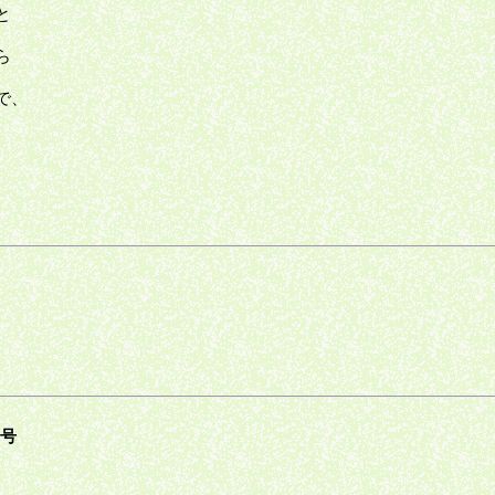
と
ら
で、
。
2号