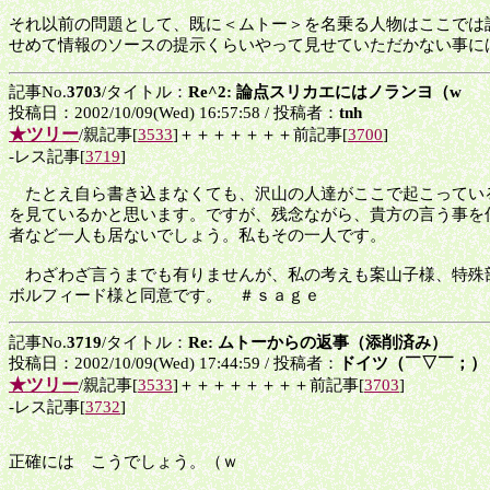
それ以前の問題として、既に＜ムトー＞を名乗る人物はここでは
せめて情報のソースの提示くらいやって見せていただかない事に
記事No.
3703
/タイトル：
Re^2: 論点スリカエにはノランヨ（w
投稿日：2002/10/09(Wed) 16:57:58 / 投稿者：
tnh
★ツリー
/親記事[
3533
]＋＋＋＋＋＋＋前記事[
3700
]
-レス記事[
3719
]
たとえ自ら書き込まなくても、沢山の人達がここで起こってい
を見ているかと思います。ですが、残念ながら、貴方の言う事を
者など一人も居ないでしょう。私もその一人です。
わざわざ言うまでも有りませんが、私の考えも案山子様、特殊
ボルフィード様と同意です。 ＃ｓａｇｅ
記事No.
3719
/タイトル：
Re: ムトーからの返事（添削済み）
投稿日：2002/10/09(Wed) 17:44:59 / 投稿者：
ドイツ（￣▽￣；）
★ツリー
/親記事[
3533
]＋＋＋＋＋＋＋＋前記事[
3703
]
-レス記事[
3732
]
正確には こうでしょう。（ｗ