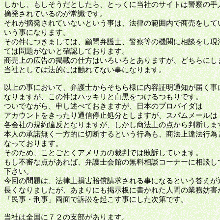
しかし、もしそうだとしたら、とっくに当社のサイトは警察の手
摘発されているのが常識です。
それが摘発されていないという事は、法律の範囲内で商売をして
いう事になります。
その件につきましては、顧問弁護士、警察等の機関に相談をし現
ては問題がないと確認しております。
商売上の広告の掲載の仕方はいろいろとありますが、どちらにし
当社としては法的には触れてない事になります。
以上の事において、弁護士からそちら様に内容証明通知が届く事
なりますが、この件はハッキリと白黒をつけるつもりです。
ついでながら、申し述べておきますが、日本のプロバイダは
アカウントをきったり通信停止処分としますが、スパムメールは
各会社の規約違反となりますが、しかし商法上の点から判断しま
本人の承諾無く一方的に切断するという行為も、商法上違法行為
なっております。
そのため、ことごとくアメリカの裁判では敗訴しています。
もし不審な点があれば、弁護士会館の無料相談コーナーに相談し
下さい。
今回の問題は、法律上損害賠償請求される事になるという答えが
長くなりましたが、あまりにも掲示板に書かれた人間の業務妨害
「民事・刑事」両面で訴訟を起こす事にした次第です。
当社は全国に７２の支部があります。