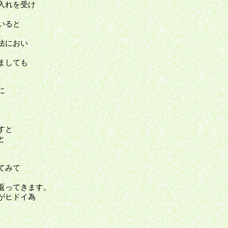
入れを受け
いると
法におい
ましても
に
すと
と
てみて
返ってきます。
がヒドイ為