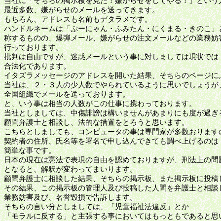
当社に「そちらの掲示板を見た！嫌がらせをしてやる！」という
最近多数、嫌がらせのメールを送ってきます。
もちろん、アドレスも名前もデタラメです。
ハンドルネームは「ぷーにゃん・ふみたん・にくまる・きのこ」
称するものの、爆弾メール、嫌がらせの注文メールなどの業務妨
行っております。
批判は自由ですが、迷惑メールという事に対しましては現状では
合法化であります。
イタズラメッセージのアドレスを開いた結果、そちらのページに
当社は、２・３人の少人数でやられているように思いでしょうが
全国組織でメールを送っております。
と、いう事は相当の人数がこの仕事に携わっております。
当社としましては、中傷誹謗は構いませんがあまりにも度が過ぎ
顧問弁護士と相談し、法的な措置をとろうと思います。
こちらとしましても、コンピュータの事は専門家が多数おります
契約者の住所、氏名等を署名で申し込んできても調べ上げるのは
簡単な事です。
日本の現在は憲法で表現の自由を認めておりますが、刑法上の問
となると、解釈が変わってまいります。
顧問弁護士に相談した結果、そちらの掲示板、また掲示板に投稿
その結果、この掲示板の管理人及び投稿した人間を弁護士と相談
業務妨害及び、名誉毀損で告訴します。
そちらの言い分としましては、「児童福祉法違反」とか
「モラルに反する」と主張する事においてはもっともであると思