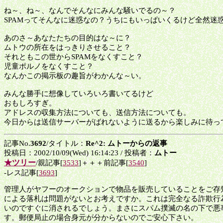
ね～、ね～、なんでそんなにみんな騒いでるの～？
SPAMってそんなに迷惑なの？うちにもいっぱいくるけど全然迷
あのさ～あなたたちの目的はな～に？
ムトウの所在をはっきりさせること？
それともこの世からSPAMをなくすこと？
児童ポルノをなくすこと？
なんかこの掲示板の趣旨がわかんな～い。
みんな勝手に想像していろいろ書いてるけど
おもしろすぎ。
アドレスの収集方法についても、送信方法についても。
今日からは送信サーバーがばれないように送るから楽しみに待っ
記事No.
3692
/タイトル：
Re^2: ムトーからの返事
投稿日：2002/10/09(Wed) 16:14:23 / 投稿者：
ムトー
★ツリー
/親記事[
3533
]＋＋＋前記事[
3540
]
-レス記事[
3693
]
管理人がヤフーのオークションで物品を販売していることをご存
による落札は問題がないとお考えですか。これは完全なる詐欺行
いのですぐに消されるでしょう。まさにスパム撲滅の名の下で悪
す。郵便局止の場合身元が分からないのでご安心下さい。