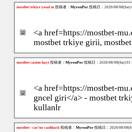
mostbet trkiye yasal m
投稿者：
MyronPor
投稿日：2026/08/08(Sat) 
<a href=https://mostbet-mu.
mostbet trkiye girii, mostbe
mostbet casino kayt
投稿者：
MyronPor
投稿日：2026/08/08(Sat) 01
<a href=https://mostbet-mu
gncel giri</a> - mostbet trk
kullanlr
mostbet - cas°no cashback
投稿者：
MyronPor
投稿日：2026/08/08(Sa