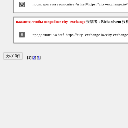
посмотреть на этом сайте <a href=https://city--exchange.io
нажмите, чтобы подробнее city--exchange
投稿者：
Richardvem
投稿日
продолжить <a href=https://city--exchange.io>city-exchang
[1]
[
2
] [
3
]