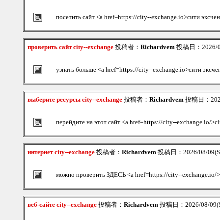
посетить сайт <a href=https://city--exchange.io>сити эксч
проверить сайт city--exchange
投稿者：
Richardvem
投稿日：2026/08/
узнать больше <a href=https://city--exchange.io>сити экс
выберите ресурсы city--exchange
投稿者：
Richardvem
投稿日：2026/
перейдите на этот сайт <a href=https://city--exchange.io/>c
интернет city--exchange
投稿者：
Richardvem
投稿日：2026/08/09(Su
можно проверить ЗДЕСЬ <a href=https://city--exchange.io/
веб-сайте city--exchange
投稿者：
Richardvem
投稿日：2026/08/09(S