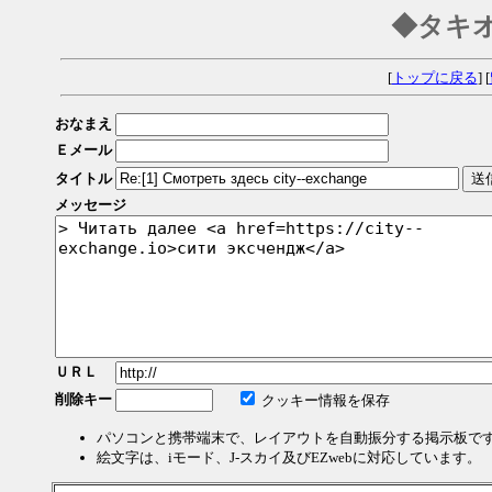
◆タキ
[
トップに戻る
] [
おなまえ
Ｅメール
タイトル
メッセージ
ＵＲＬ
削除キー
クッキー情報を保存
パソコンと携帯端末で、レイアウトを自動振分する掲示板で
絵文字は、iモード、J-スカイ及びEZwebに対応しています。