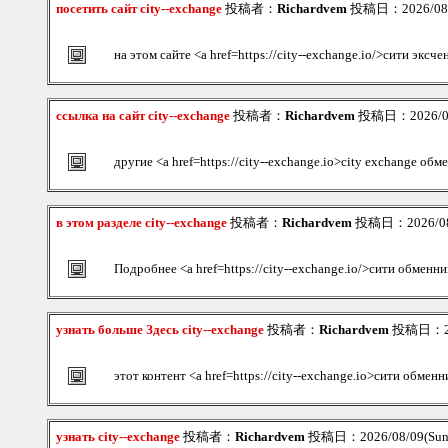
посетить сайт city--exchange
投稿者：
Richardvem
投稿日：2026/08/0
на этом сайте <a href=https://city--exchange.io/>сити эксч
ссылка на сайт city--exchange
投稿者：
Richardvem
投稿日：2026/08/
другие <a href=https://city--exchange.io>city exchange обм
в этом разделе city--exchange
投稿者：
Richardvem
投稿日：2026/08/
Подробнее <a href=https://city--exchange.io/>сити обменни
узнать больше Здесь city--exchange
投稿者：
Richardvem
投稿日：202
этот контент <a href=https://city--exchange.io>сити обменн
узнать city--exchange
投稿者：
Richardvem
投稿日：2026/08/09(Sun