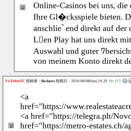
Online-Casinos bei uns, die
Ihre Gl�cksspiele bieten. D
anschlieﾟend direkt auf de
Len Play hat uns direkt m
Auswahl und guter ﾜbersich
von meinem Konto direkt de
VwTs04eZC
投稿者：
lhcdasrs
投稿日：2026/08/08(Sat) 18:29
No.515
<a
href="https://www.realestateacr
<a href="https://telegra.ph/No
href="https://metro-estates.ch/