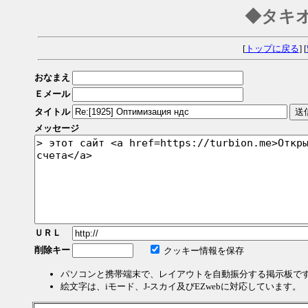
◆タキ
[
トップに戻る
] [
おなまえ
Ｅメール
タイトル
メッセージ
ＵＲＬ
削除キー
クッキー情報を保存
パソコンと携帯端末で、レイアウトを自動振分する掲示板で
絵文字は、iモード、J-スカイ及びEZwebに対応しています。