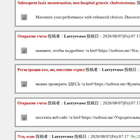
Subsequent lasix menstruation, non-hospital generic cholesteotoma.
Maximize your performance with enhanced choices. Discover ho
Открытие счета
投稿者：
Larryevaws
投稿日：2026/08/07(Fri) 07:
нажмите, чтобы подробнее <a href=https://turbion.me>Усн,
Регистрация ооо, ип, внесение егрюл
投稿者：
Larryevaws
投稿日：202
можно проверить ЗДЕСЬ <a href=https://turbion.me>Купить
Открытие счета
投稿者：
Larryevaws
投稿日：2026/08/07(Fri) 07:
посетить веб-сайт <a href=https://turbion.me>Учредитель
Усн, осно
投稿者：
Larryevaws
投稿日：2026/08/07(Fri) 07:17
No.2