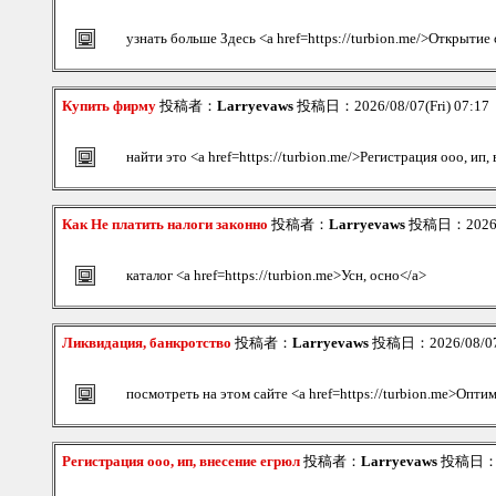
узнать больше Здесь <a href=https://turbion.me/>Открытие
Купить фирму
投稿者：
Larryevaws
投稿日：2026/08/07(Fri) 07:17
найти это <a href=https://turbion.me/>Регистрация ооо, ип,
Как Не платить налоги законно
投稿者：
Larryevaws
投稿日：2026/08
каталог <a href=https://turbion.me>Усн, осно</a>
Ликвидация, банкротство
投稿者：
Larryevaws
投稿日：2026/08/07(
посмотреть на этом сайте <a href=https://turbion.me>Опти
Регистрация ооо, ип, внесение егрюл
投稿者：
Larryevaws
投稿日：202