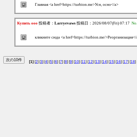
Главная <a href=https://turbion.me>Усн, осно</a>
Купить ооо
投稿者：
Larryevaws
投稿日：2026/08/07(Fri) 07:17
No
кликните сюда <a href=https://turbion.me/>Реорганизация</
[1]
[
2
] [
3
] [
4
] [
5
] [
6
] [
7
] [
8
] [
9
] [
10
] [
11
] [
12
] [
13
] [
14
] [
15
] [
16
] [
17
] [
18
] 