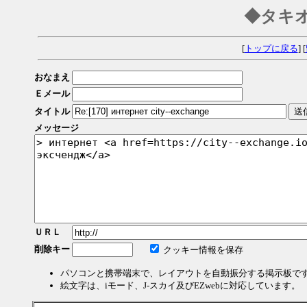
◆タキ
[
トップに戻る
] [
おなまえ
Ｅメール
タイトル
メッセージ
ＵＲＬ
削除キー
クッキー情報を保存
パソコンと携帯端末で、レイアウトを自動振分する掲示板で
絵文字は、iモード、J-スカイ及びEZwebに対応しています。