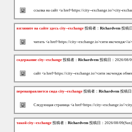
ссылка на сайт <a href=https://city--exchange.io/>city-exch
взгляните на сайте здесь city--exchange
投稿者：
Richardvem
投稿日：2
читать <a href=https://city--exchange.io>сити иксчендж</a>
содержание city--exchange
投稿者：
Richardvem
投稿日：2026/08/09
сайт <a href=https://city--exchange.io/>сити эксчендж обм
перенаправляется сюда city--exchange
投稿者：
Richardvem
投稿日：2
Следующая страница <a href=https://city--exchange.io/>cit
такой city--exchange
投稿者：
Richardvem
投稿日：2026/08/09(Sun)