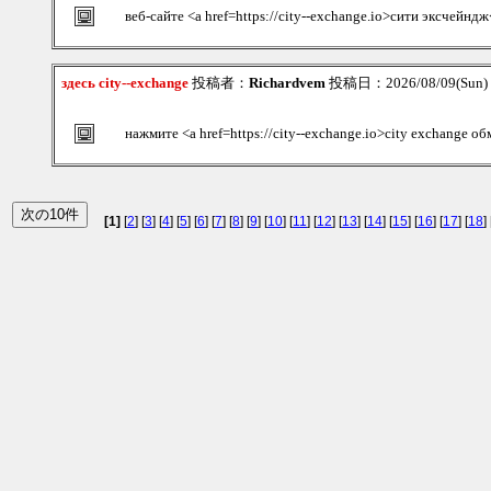
веб-сайте <a href=https://city--exchange.io>сити эксчейндж
здесь city--exchange
投稿者：
Richardvem
投稿日：2026/08/09(Sun)
нажмите <a href=https://city--exchange.io>city exchange о
[1]
[
2
] [
3
] [
4
] [
5
] [
6
] [
7
] [
8
] [
9
] [
10
] [
11
] [
12
] [
13
] [
14
] [
15
] [
16
] [
17
] [
18
] 